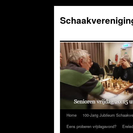
Ga
naar
Schaakverenigin
de
inhoud
Home
100-Jarig Jubileum Schaakve
Eens proberen vrijdagavond?
Erele