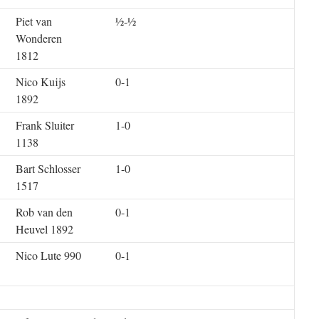
Piet van
½-½
Wonderen
1812
Nico Kuijs
0-1
1892
Frank Sluiter
1-0
1138
Bart Schlosser
1-0
1517
Rob van den
0-1
Heuvel 1892
Nico Lute 990
0-1