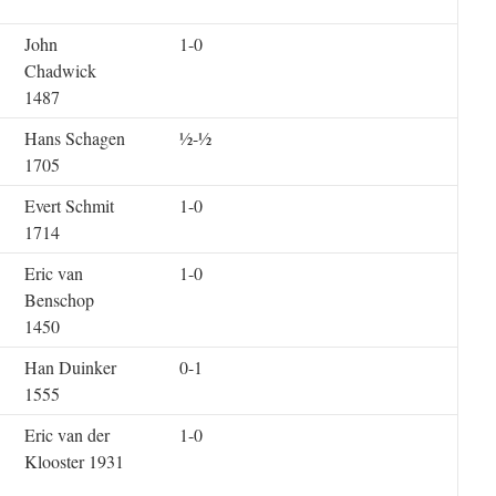
John
1-0
Chadwick
1487
Hans Schagen
½-½
1705
Evert Schmit
1-0
1714
Eric van
1-0
Benschop
1450
Han Duinker
0-1
1555
Eric van der
1-0
Klooster 1931