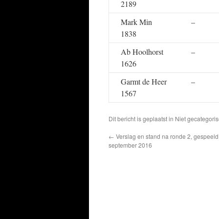
2189
Mark Min
–
1838
Ab Hoolhorst
–
1626
Garmt de Heer
–
1567
Dit bericht is geplaatst in Niet gecatego
←
Verslag en stand na ronde 2, gespeeld 
september 2016