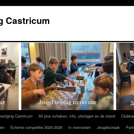
g Castricum
reniging Castricum
55 plus schaken, info, uitslagen en de stand
Clubka
den
Externe competitie 2025-2026
In memoriam
Jeugdschaak
Part