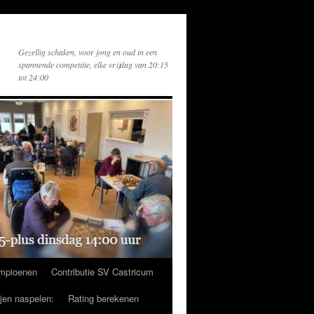
Gezellig schaken, voor jong en oud in een
spannende competitie, elke vrijdag van 20:15
tot 24:00
mpioenen
Contributie SV Castricum
ijen naspelen:
Rating berekenen