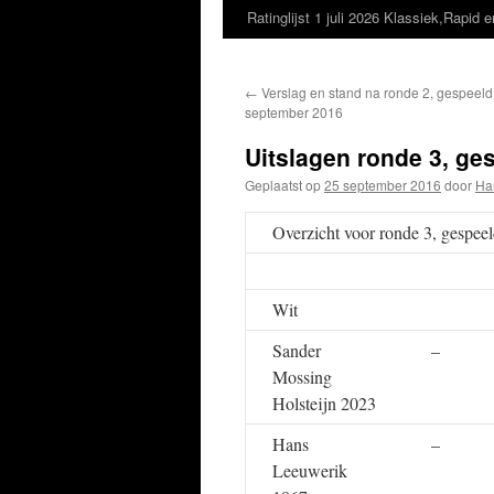
Ratinglijst 1 juli 2026 Klassiek,Rapid e
←
Verslag en stand na ronde 2, gespeeld 
september 2016
Uitslagen ronde 3, ge
Geplaatst op
25 september 2016
door
Ha
Overzicht voor ronde 3, gespe
Wit
Sander
–
Mossing
Holsteijn 2023
Hans
–
Leeuwerik