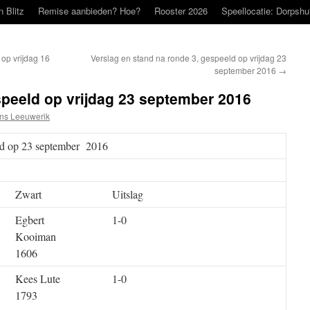
n Blitz
Remise aanbieden? Hoe?
Rooster 2026
Speellocatie: Dorpshu
op vrijdag 16
Verslag en stand na ronde 3, gespeeld op vrijdag 23
september 2016
→
speeld op vrijdag 23 september 2016
ns Leeuwerik
eld op 23 september 2016
Zwart
Uitslag
Egbert
1-0
Kooiman
1606
Kees Lute
1-0
1793