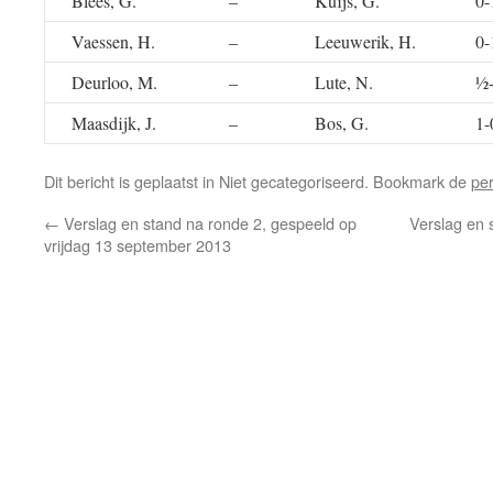
Blees, G.
–
Kuijs, G.
0-
Vaessen, H.
–
Leeuwerik, H.
0-
Deurloo, M.
–
Lute, N.
½
Maasdijk, J.
–
Bos, G.
1-
Dit bericht is geplaatst in Niet gecategoriseerd. Bookmark de
pe
←
Verslag en stand na ronde 2, gespeeld op
Verslag en 
vrijdag 13 september 2013