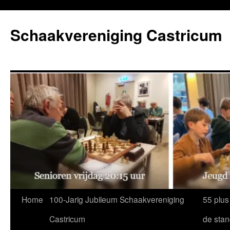
Ga
naar
Schaakvereniging Castricum
de
inhoud
Home
100-Jarig Jubileum Schaakvereniging
55 plus
Castricum
de sta