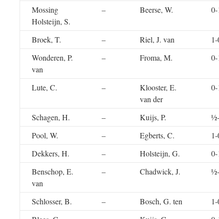
Mossing
–
Beerse, W.
0-
Holsteijn, S.
Broek, T.
–
Riel, J. van
1-
Wonderen, P.
–
Froma, M.
0-
van
Lute, C.
–
Klooster, E.
0-
van der
Schagen, H.
–
Kuijs, P.
½
Pool, W.
–
Egberts, C.
1-
Dekkers, H.
–
Holsteijn, G.
0-
Benschop, E.
–
Chadwick, J.
½
van
Schlosser, B.
–
Bosch, G. ten
1-