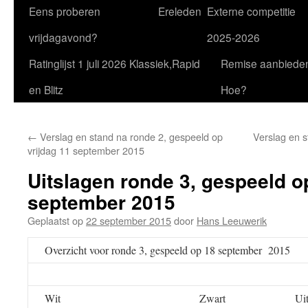
Eens proberen
Ereleden
Externe competitie
vrijdagavond?
2025-2026
Ratinglijst 1 juli 2026 Klassiek,Rapid
Remise aanbiede
en Blitz
Hoe?
←
Verslag en stand na ronde 2, gespeeld op
Verslag en s
vrijdag 11 september 2015
Uitslagen ronde 3, gespeeld o
september 2015
Geplaatst op
22 september 2015
door
Hans Leeuwerik
Overzicht voor ronde 3, gespeeld op 18 september 2015
Wit
Zwart
Ui