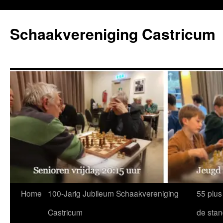
Ga
naar
Schaakvereniging Castricum
de
inhoud
Home
100-Jarig Jubileum Schaakvereniging
55 plus
Castricum
de sta