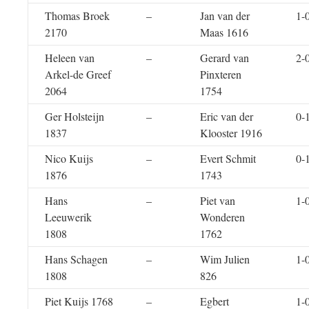
Thomas Broek
–
Jan van der
1-
2170
Maas 1616
Heleen van
–
Gerard van
2-
Arkel-de Greef
Pinxteren
2064
1754
Ger Holsteijn
–
Eric van der
0-
1837
Klooster 1916
Nico Kuijs
–
Evert Schmit
0-
1876
1743
Hans
–
Piet van
1-
Leeuwerik
Wonderen
1808
1762
Hans Schagen
–
Wim Julien
1-
1808
826
Piet Kuijs 1768
–
Egbert
1-