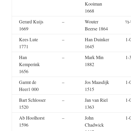
Kooiman
1668
Gerard Kuijs
–
Wouter
½
1669
Beerse 1864
Kees Lute
–
Han Duinker
1-
1771
1645
Han
–
Mark Min
1-
Kemperink
1882
1656
Garmt de
–
Jos Maasdijk
1-
Heer1 000
1515
Bart Schlosser
–
Jan van Riel
1-
1520
1363
Ab Hoolhorst
–
John
1-
1596
Chadwick