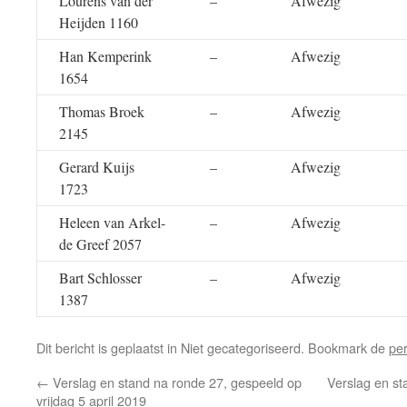
Lourens van der
–
Afwezig
Heijden 1160
Han Kemperink
–
Afwezig
1654
Thomas Broek
–
Afwezig
2145
Gerard Kuijs
–
Afwezig
1723
Heleen van Arkel-
–
Afwezig
de Greef 2057
Bart Schlosser
–
Afwezig
1387
Dit bericht is geplaatst in Niet gecategoriseerd. Bookmark de
pe
←
Verslag en stand na ronde 27, gespeeld op
Verslag en st
vrijdag 5 april 2019