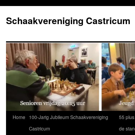
Ga
naar
Schaakvereniging Castricum
de
inhoud
Home
100-Jarig Jubileum Schaakvereniging
55 plus
Castricum
de sta