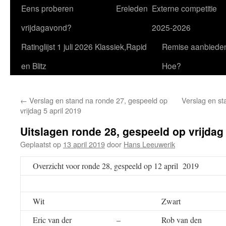
Eens proberen
Ereleden
Externe competitie
vrijdagavond?
2025-2026
Ratinglijst 1 juli 2026 Klassiek,Rapid
Remise aanbiede
en Blitz
Hoe?
←
Verslag en stand na ronde 27, gespeeld op
Verslag en st
vrijdag 5 april 2019
Uitslagen ronde 28, gespeeld op vrijdag 
Geplaatst op
13 april 2019
door
Hans Leeuwerik
Overzicht voor ronde 28, gespeeld op 12 april 2019
Wit
Zwart
Eric van der
–
Rob van den