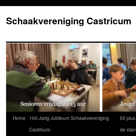
Ga
naar
Schaakvereniging Castricum
de
inhoud
Home
100-Jarig Jubileum Schaakvereniging
55 plus
Castricum
de sta