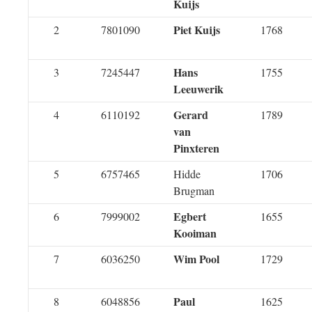
Kuijs
Piet Kuijs
2
7801090
1768
Hans
3
7245447
1755
Leeuwerik
Gerard
4
6110192
1789
van
Pinxteren
5
6757465
Hidde
1706
Brugman
Egbert
6
7999002
1655
Kooiman
Wim Pool
7
6036250
1729
Paul
8
6048856
1625