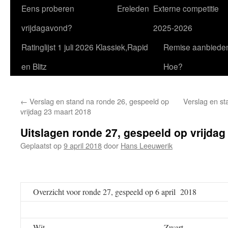
Eens proberen
Ereleden
Externe competitie
vrijdagavond?
2025-2026
Ratinglijst 1 juli 2026 Klassiek,Rapid
Remise aanbiede
en Blitz
Hoe?
←
Verslag en stand na ronde 26, gespeeld op
Verslag en st
vrijdag 23 maart 2018
Uitslagen ronde 27, gespeeld op vrijdag 
Geplaatst op
9 april 2018
door
Hans Leeuwerik
Overzicht voor ronde 27, gespeeld op 6 april 2018
Wit
Zwart