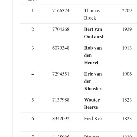
1
7166324
Thomas
2209
Broek
Bert van
2
7704268
1929
Oudvorst
Rob van
3
6079348
1913
den
Heuvel
Eric van
4
7294551
1906
der
Klooster
Wouter
5
7137988
1823
Beerse
6
8342092
Fred Kok
1823
7
6135085
Piet van
1820