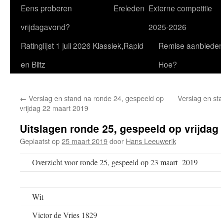
Eens proberen
Ereleden
Externe competitie
vrijdagavond?
2025-2026
Ratinglijst 1 juli 2026 Klassiek,Rapid
Remise aanbiede
en Blitz
Hoe?
←
Verslag en stand na ronde 24, gespeeld op
Verslag en st
vrijdag 22 maart 2019
Uitslagen ronde 25, gespeeld op vrijdag
Geplaatst op
25 maart 2019
door
Hans Leeuwerik
Overzicht voor ronde 25, gespeeld op 23 maart 2019
Wit
Victor de Vries 1829