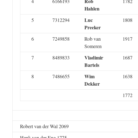
Rob
4
6166193
1782
Hahlen
Luc
5
7312294
1808
Preeker
6
7249858
Rob van
1917
Someren
Vladimir
7
8489833
1687
Bartels
Wim
8
7486655
1638
Dekker
1772
Robert van der Wal 2069
Henk van der Eng 1775