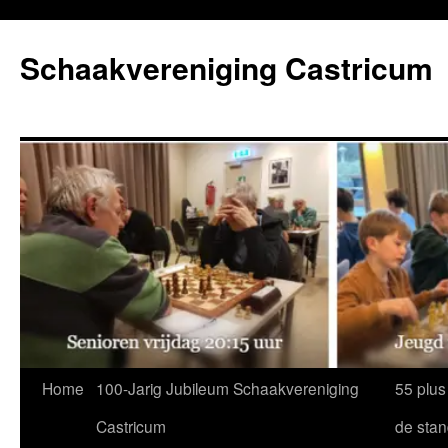
Ga
naar
Schaakvereniging Castricum
de
inhoud
Home
100-Jarig Jubileum Schaakvereniging
55 plus
Castricum
de sta