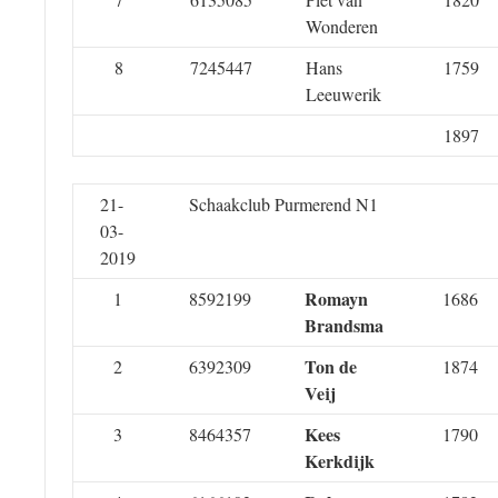
Wonderen
8
7245447
Hans
1759
Leeuwerik
1897
21-
Schaakclub Purmerend N1
03-
2019
Romayn
1
8592199
1686
Brandsma
Ton de
2
6392309
1874
Veij
Kees
3
8464357
1790
Kerkdijk