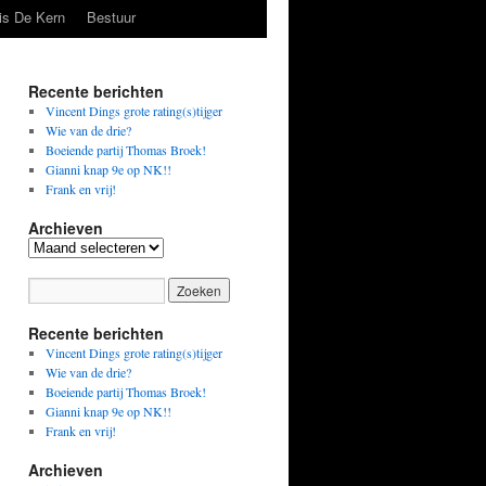
is De Kern
Bestuur
Recente berichten
Vincent Dings grote rating(s)tijger
Wie van de drie?
Boeiende partij Thomas Broek!
Gianni knap 9e op NK!!
Frank en vrij!
Archieven
Archieven
Recente berichten
Vincent Dings grote rating(s)tijger
Wie van de drie?
Boeiende partij Thomas Broek!
Gianni knap 9e op NK!!
Frank en vrij!
Archieven