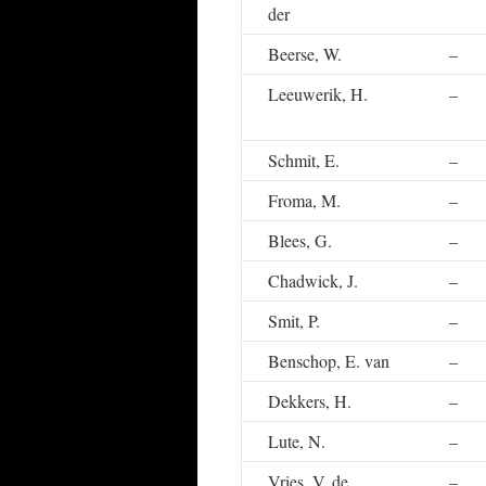
der
Beerse, W.
–
Leeuwerik, H.
–
Schmit, E.
–
Froma, M.
–
Blees, G.
–
Chadwick, J.
–
Smit, P.
–
Benschop, E. van
–
Dekkers, H.
–
Lute, N.
–
Vries, V. de
–