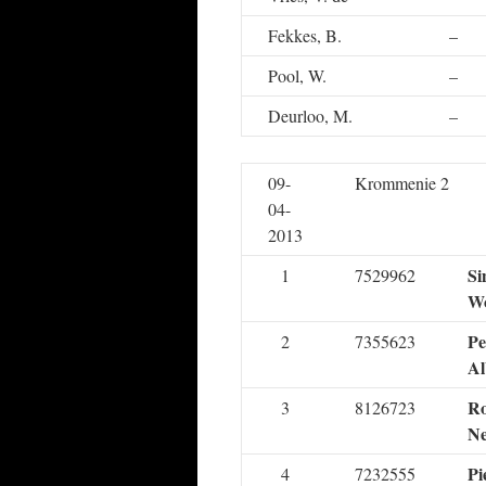
Fekkes, B.
–
Pool, W.
–
Deurloo, M.
–
09-
Krommenie 2
04-
2013
Si
1
7529962
W
Pe
2
7355623
Al
Ro
3
8126723
Ne
Pi
4
7232555