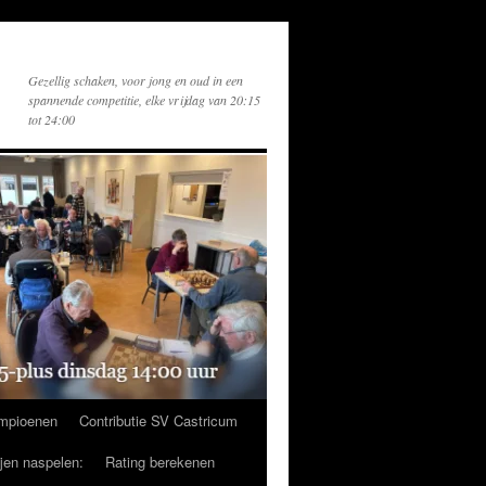
Gezellig schaken, voor jong en oud in een
spannende competitie, elke vrijdag van 20:15
tot 24:00
mpioenen
Contributie SV Castricum
ijen naspelen:
Rating berekenen