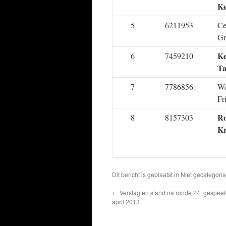
Ke
5
6211953
Ce
Gr
Ke
6
7459210
Ta
7
7786856
We
Fr
Ro
8
8157303
K
Dit bericht is geplaatst in Niet gecatego
←
Verslag en stand na ronde 24, gespeeld
april 2013