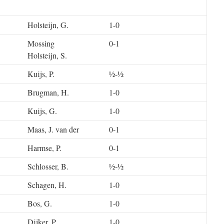
Holsteijn, G.
1-0
Mossing
0-1
Holsteijn, S.
Kuijs, P.
½-½
Brugman, H.
1-0
Kuijs, G.
1-0
Maas, J. van der
0-1
Harmse, P.
0-1
Schlosser, B.
½-½
Schagen, H.
1-0
Bos, G.
1-0
Dijker, P.
1-0