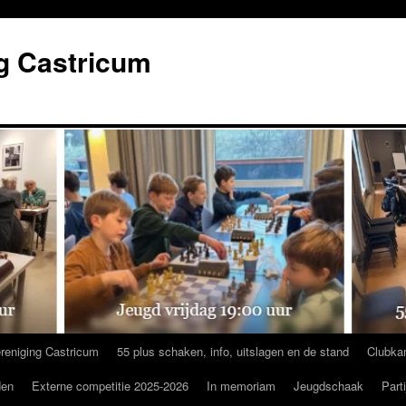
g Castricum
reniging Castricum
55 plus schaken, info, uitslagen en de stand
Clubka
den
Externe competitie 2025-2026
In memoriam
Jeugdschaak
Part