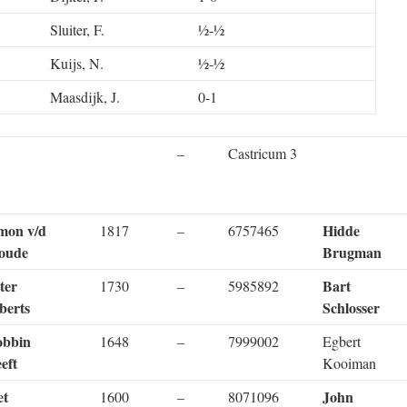
Sluiter, F.
½-½
Kuijs, N.
½-½
Maasdijk, J.
0-1
–
Castricum 3
mon v/d
Hidde
1817
–
6757465
oude
Brugman
ter
Bart
1730
–
5985892
berts
Schlosser
bbin
1648
–
7999002
Egbert
eft
Kooiman
et
John
1600
–
8071096