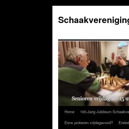
Ga
naar
Schaakverenigin
de
inhoud
Home
100-Jarig Jubileum Schaakve
Eens proberen vrijdagavond?
Erele