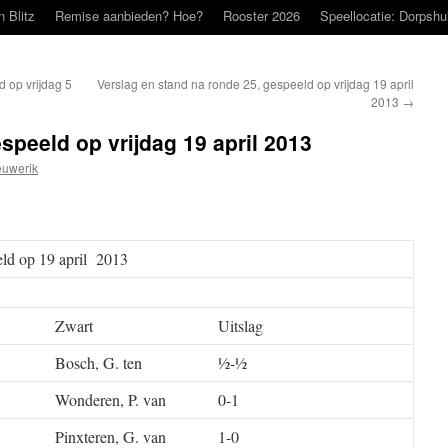
n Blitz
Remise aanbieden? Hoe?
Rooster 2026
Speellocatie: Dorpshu
 op vrijdag 5
Verslag en stand na ronde 25, gespeeld op vrijdag 19 april
2013
→
speeld op vrijdag 19 april 2013
uwerik
eld op 19 april 2013
Zwart
Uitslag
Bosch, G. ten
½-½
Wonderen, P. van
0-1
Pinxteren, G. van
1-0