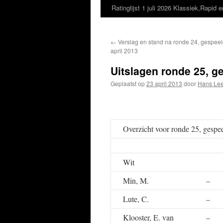
Ratinglijst 1 juli 2026 Klassiek,Rapid e
←
Verslag en stand na ronde 24, gespeeld
april 2013
Uitslagen ronde 25, ge
Geplaatst op
23 april 2013
door
Hans Lee
Overzicht voor ronde 25, gespe
Wit
Min, M.
–
Lute, C.
–
Klooster, E. van
–