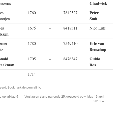
rssens
Chadwick
Peter
es
1760
–
7842527
Smit
ootjen
es
1675
–
8418311
Nico Lute
kken
Eric van
rner
1780
–
7549410
Benschop
itz
nald
Guido
1705
–
8476347
raakman
Bos
1714
riseerd. Bookmark de
permalink
.
 op vrijdag 5
Verslag en stand na ronde 25, gespeeld op vrijdag 19 april
2013
→