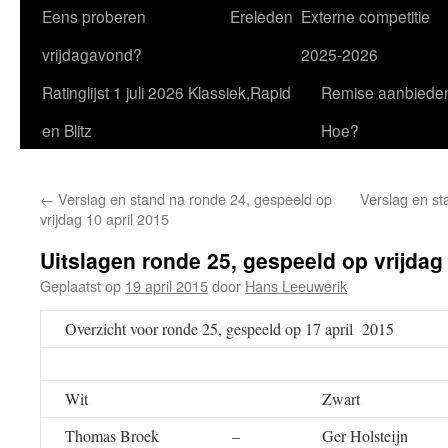
Eens proberen
Ereleden
Externe competitie
vrijdagavond?
2025-2026
Ratinglijst 1 juli 2026 Klassiek,Rapid
Remise aanbiede
en Blitz
Hoe?
←
Verslag en stand na ronde 24, gespeeld op
Verslag en st
vrijdag 10 april 2015
Uitslagen ronde 25, gespeeld op vrijdag 
Geplaatst op
19 april 2015
door
Hans Leeuwerik
Overzicht voor ronde 25, gespeeld op 17 april 2015
Wit
Zwart
Thomas Broek
–
Ger Holsteijn