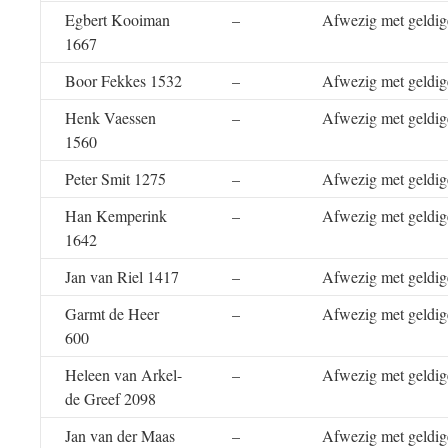
Egbert Kooiman
–
Afwezig met geldig
1667
Boor Fekkes 1532
–
Afwezig met geldig
Henk Vaessen
–
Afwezig met geldig
1560
Peter Smit 1275
–
Afwezig met geldig
Han Kemperink
–
Afwezig met geldig
1642
Jan van Riel 1417
–
Afwezig met geldig
Garmt de Heer
–
Afwezig met geldig
600
Heleen van Arkel-
–
Afwezig met geldig
de Greef 2098
Jan van der Maas
–
Afwezig met geldig