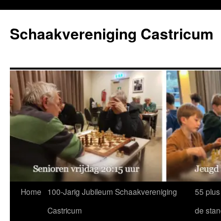
Ga
naar
Schaakvereniging Castricum
de
inhoud
Home
100-Jarig Jubileum Schaakvereniging
55 plus
Castricum
de sta