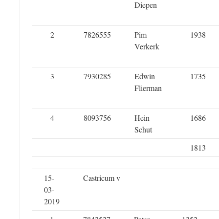
Diepen
2
7826555
Pim
1938
Verkerk
3
7930285
Edwin
1735
Flierman
4
8093756
Hein
1686
Schut
1813
15-
Castricum v
03-
2019