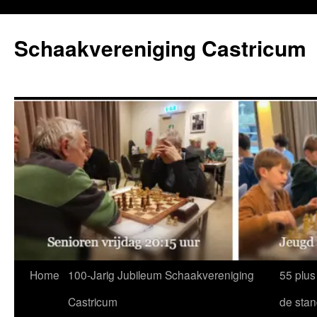
Ga
naar
Schaakvereniging Castricum
de
inhoud
Home
100-Jarig Jubileum Schaakvereniging
55 plus
Castricum
de sta