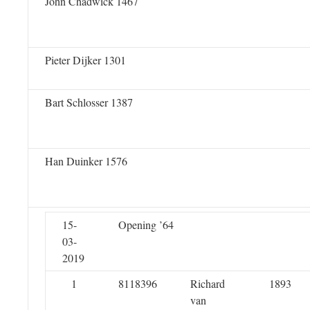
John Chadwick 1467
Pieter Dijker 1301
Bart Schlosser 1387
Han Duinker 1576
15-
Opening ’64
03-
2019
1
8118396
Richard
1893
van