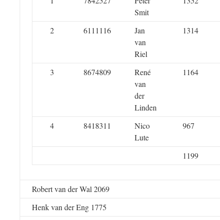
1
7842527
Peter
1352
Smit
2
6111116
Jan
1314
van
Riel
3
8674809
René
1164
van
der
Linden
4
8418311
Nico
967
Lute
1199
Robert van der Wal 2069
Henk van der Eng 1775