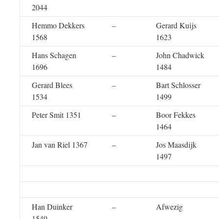
2044
Hemmo Dekkers
–
Gerard Kuijs
1568
1623
Hans Schagen
–
John Chadwick
1696
1484
Gerard Blees
–
Bart Schlosser
1534
1499
Peter Smit 1351
–
Boor Fekkes
1464
Jan van Riel 1367
–
Jos Maasdijk
1497
Han Duinker
–
Afwezig
1549