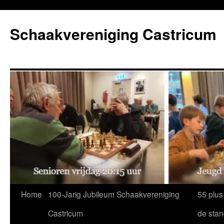
Ga
naar
Schaakvereniging Castricum
de
inhoud
Home
100-Jarig Jubileum Schaakvereniging
55 plus
Castricum
de sta