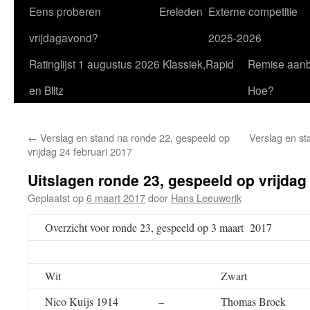
Eens proberen
Ereleden
Externe competitie
vrijdagavond?
2025-2026
Ratinglijst 1 augustus 2026 Klassiek,Rapid
Remise aan
en Blitz
Hoe?
←
Verslag en stand na ronde 22, gespeeld op
Verslag en st
vrijdag 24 februari 2017
Uitslagen ronde 23, gespeeld op vrijdag
Geplaatst op
6 maart 2017
door
Hans Leeuwerik
Overzicht voor ronde 23, gespeeld op 3 maart 2017
Wit
Zwart
Nico Kuijs 1914
–
Thomas Broek