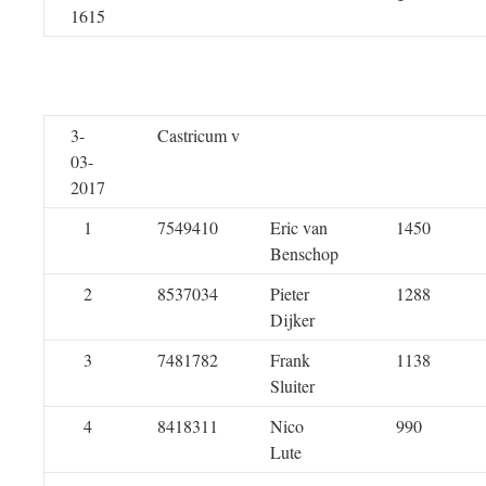
1615
3-
Castricum v
03-
2017
1
7549410
Eric van
1450
Benschop
2
8537034
Pieter
1288
Dijker
3
7481782
Frank
1138
Sluiter
4
8418311
Nico
990
Lute