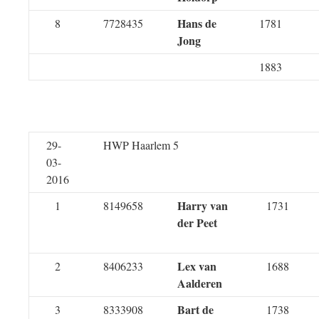
Hans de
8
7728435
1781
Jong
1883
29-
HWP Haarlem 5
03-
2016
Harry van
1
8149658
1731
der Peet
Lex van
2
8406233
1688
Aalderen
Bart de
3
8333908
1738