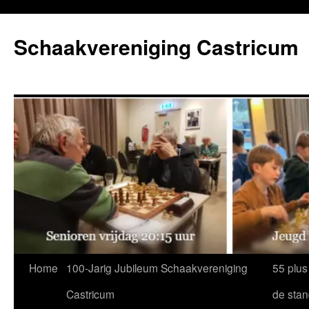
Ga
naar
Schaakvereniging Castricum
de
inhoud
Home
100-Jarig Jubileum Schaakvereniging
55 plus
Castricum
de sta