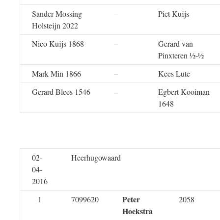
Sander Mossing
–
Piet Kuijs
Holsteijn 2022
Nico Kuijs 1868
–
Gerard van
Pinxteren ½-½
Mark Min 1866
–
Kees Lute
Gerard Blees 1546
–
Egbert Kooiman
1648
02-
Heerhugowaard
04-
2016
Peter
1
7099620
2058
Hoekstra