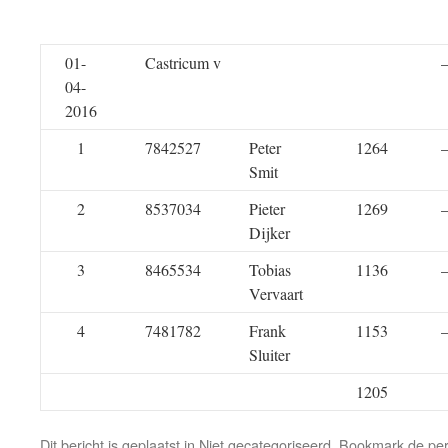
01-
Castricum v
04-
2016
1
7842527
Peter
1264
Smit
2
8537034
Pieter
1269
Dijker
3
8465534
Tobias
1136
Vervaart
4
7481782
Frank
1153
Sluiter
1205
Dit bericht is geplaatst in Niet gecategoriseerd. Bookmark de
pe