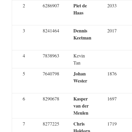
Piet de
2
6286907
2033
Haas
Dennis
3
8241464
2017
Keetman
4
7838963
Kevin
Tan
Johan
5
7640798
1876
Wester
Kasper
6
8290678
1697
van der
Meulen
Chris
7
8277225
1719
Holdorp