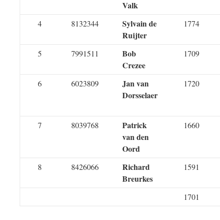
Valk
Sylvain de
4
8132344
1774
Ruijter
Bob
5
7991511
1709
Crezee
Jan van
6
6023809
1720
Dorsselaer
Patrick
7
8039768
1660
van den
Oord
Richard
8
8426066
1591
Breurkes
1701