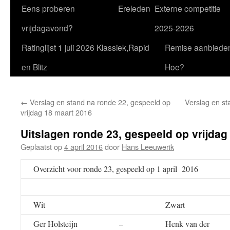
Eens proberen
Ereleden
Externe competitie
vrijdagavond?
2025-2026
Ratinglijst 1 juli 2026 Klassiek,Rapid
Remise aanbiede
en Blitz
Hoe?
←
Verslag en stand na ronde 22, gespeeld op
Verslag en st
vrijdag 18 maart 2016
Uitslagen ronde 23, gespeeld op vrijdag 
Geplaatst op
4 april 2016
door
Hans Leeuwerik
Overzicht voor ronde 23, gespeeld op 1 april 2016
Wit
Zwart
Ger Holsteijn
–
Henk van der