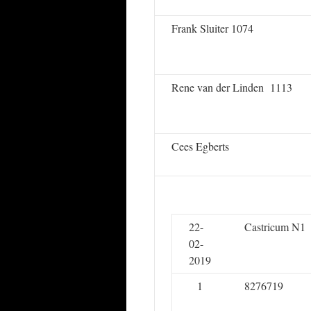
Frank Sluiter 1074
Rene van der Linden 1113
Cees Egberts
22-
Castricum N1
02-
2019
1
8276719