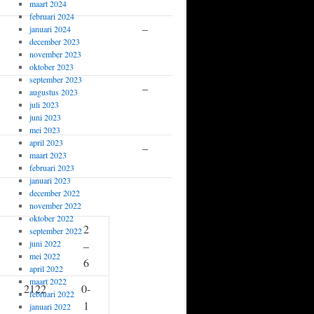
964
maart 2024
februari 2024
–
Bart
0-1
januari 2024
december 2023
Schlosser
november 2023
1387
oktober 2023
september 2023
–
Jan van
½-½
augustus 2023
Riel
juli 2023
juni 2023
1323
mei 2023
april 2023
–
Boor
0-1
maart 2023
Fekkes
februari 2023
januari 2023
december 2022
november 2022
oktober 2022
2
september 2022
juni 2022
–
mei 2022
6
april 2022
maart 2022
2122
0-
februari 2022
1
januari 2022