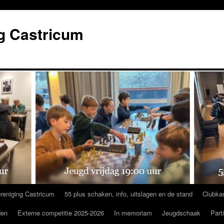
g Castricum
reniging Castricum
55 plus schaken, info, uitslagen en de stand
Clubka
den
Externe competitie 2025-2026
In memoriam
Jeugdschaak
Part