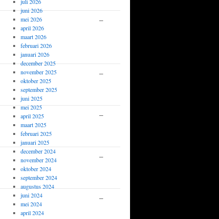
1576
juli 2026
juni 2026
–
Gerard
0-1
mei 2026
april 2026
van
maart 2026
Pinxteren
februari 2026
1765
januari 2026
december 2025
–
Mark
0-1
november 2025
oktober 2025
Min
september 2025
1746
juni 2025
mei 2025
–
Thomas
0-1
april 2025
maart 2025
Broek
februari 2025
2145
januari 2025
december 2024
–
Peter
0-1
november 2024
Smit
oktober 2024
september 2024
1327
augustus 2024
juni 2024
–
Nico
1-0
mei 2024
Lute
april 2024