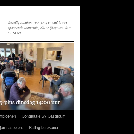
Gezellig schaken, voor jong en oud in een
spannende competitie, elke vrijdag van 20:15
tot 24:00
mpioenen
Contributie SV Castricum
ijen naspelen:
Rating berekenen