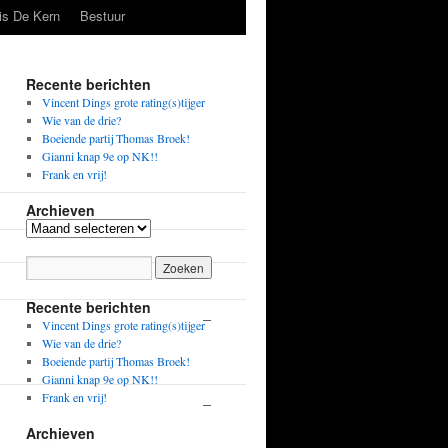
is De Kern
Bestuur
Recente berichten
Vincent Dings grote rating(s)tijger
Wie van de drie?
Boeiende partij Thomas Broek!
Gianni knap 9e op NK!!
Frank en vrij!
Archieven
Archieven
Zwart
Uitslag
Recente berichten
–
Matthias
½-½
Vincent Dings grote rating(s)tijger
van Zwet
Wie van de drie?
Boeiende partij Thomas Broek!
1855
Gianni knap 9e op NK!!
Frank en vrij!
–
Han
1-0
Duinker
Archieven