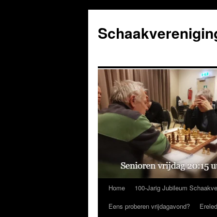
Ga
naar
Schaakverenigin
de
inhoud
Home
100-Jarig Jubileum Schaakve
Eens proberen vrijdagavond?
Erele