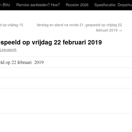
n Blitz
Remise aanbieden? Hoe?
Rooster 2026
Speellocatie: Dorpshu
d op vrijdag 15
Verslag en stand na ronde 21, gespeeld op vrijdag 22
februari 2019
→
speeld op vrijdag 22 februari 2019
Leeuwerik
eld op 22 februari 2019