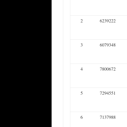
2
6239222
3
6079348
4
7800672
5
7294551
6
7137988