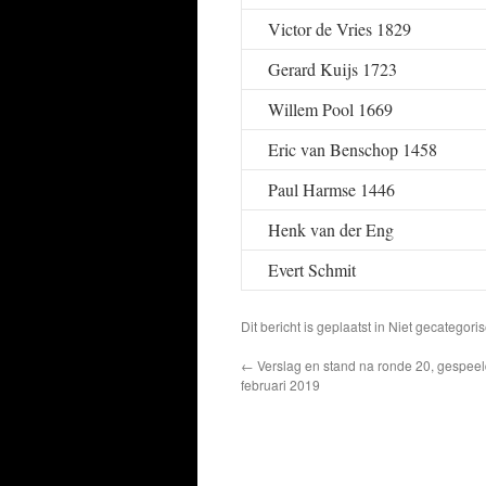
Victor de Vries 1829
Gerard Kuijs 1723
Willem Pool 1669
Eric van Benschop 1458
Paul Harmse 1446
Henk van der Eng
Evert Schmit
Dit bericht is geplaatst in Niet gecatego
←
Verslag en stand na ronde 20, gespeel
februari 2019