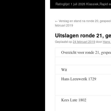
Ratinglijst 1 juli 2026 Klassiek,Rapid e
←
Verslag en stand na ronde 20, gespeel
februari 2019
Uitslagen ronde 21, ge
Geplaatst op
24 februari 2019
door
Hans 
Overzicht voor ronde 21, gespe
Wit
Hans Leeuwerik 1729
Kees Lute 1802