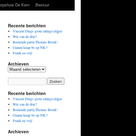
orpshuis De Kern
Bestuur
Recente berichten
Vincent Dings grote rating(s)tijger
Wie van de drie?
Boeiende partij Thomas Broek!
Gianni knap 9e op NK!!
Frank en vrij!
Archieven
Archieven
Recente berichten
Vincent Dings grote rating(s)tijger
Wie van de drie?
Boeiende partij Thomas Broek!
Gianni knap 9e op NK!!
Frank en vrij!
Archieven