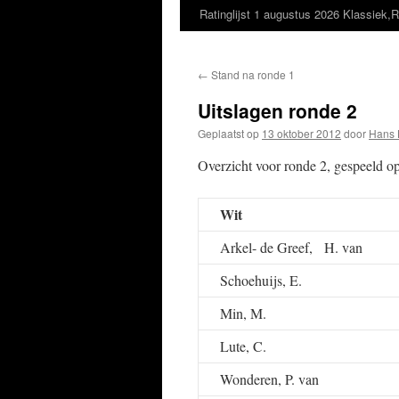
Ratinglijst 1 augustus 2026 Klassiek,R
←
Stand na ronde 1
Uitslagen ronde 2
Geplaatst op
13 oktober 2012
door
Hans 
Overzicht voor ronde 2, gespeeld 
Wit
Arkel- de Greef, H. van
Schoehuijs, E.
Min, M.
Lute, C.
Wonderen, P. van