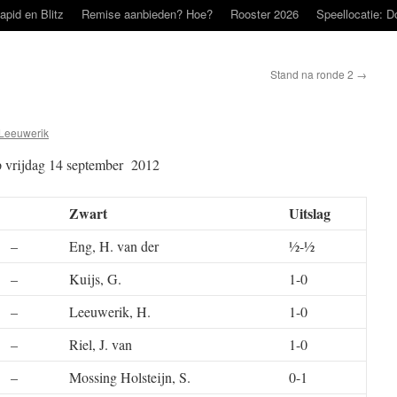
apid en Blitz
Remise aanbieden? Hoe?
Rooster 2026
Speellocatie: D
Stand na ronde 2
→
Leeuwerik
op vrijdag 14 september 2012
Zwart
Uitslag
–
Eng, H. van der
½-½
–
Kuijs, G.
1-0
–
Leeuwerik, H.
1-0
–
Riel, J. van
1-0
–
Mossing Holsteijn, S.
0-1