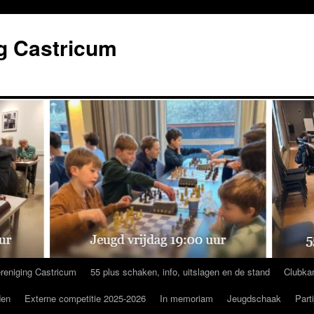
g Castricum
reniging Castricum
55 plus schaken, info, uitslagen en de stand
Clubka
den
Externe competitie 2025-2026
In memoriam
Jeugdschaak
Part