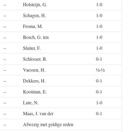
–
Holsteijn, G.
1-0
–
Schagen, H.
1-0
–
Froma, M.
1-0
–
Bosch, G. ten
1-0
–
Sluiter, F.
1-0
–
Schlosser, B.
0-1
–
Vaessen, H.
½-½
–
Dekkers, H.
0-1
–
Kooiman, E.
0-1
–
Lute, N.
1-0
–
Maas, J. van der
0-1
–
Afwezig met geldige reden