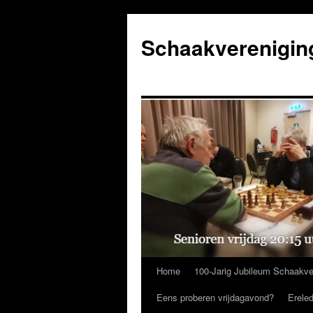
Ga
naar
Schaakverenigin
de
inhoud
Home
100-Jarig Jubileum Schaakve
Eens proberen vrijdagavond?
Erele