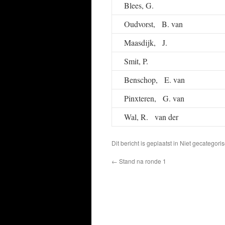
Blees, G.
Oudvorst, B. van
Maasdijk, J.
Smit, P.
Benschop, E. van
Pinxteren, G. van
Wal, R. van der
Dit bericht is geplaatst in Niet gecatego
←
Stand na ronde 1