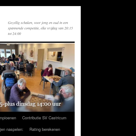
Gezellig schaken, voor jong en oud in een
spannende competitie, elke vrijdag van 20:15
tot 24:00
mpioenen
Contributie SV Castricum
ijen naspelen:
Rating berekenen