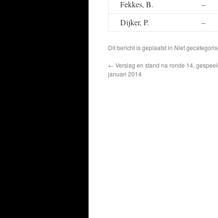
Fekkes, B.
–
Dijker, P.
–
Dit bericht is geplaatst in Niet gecatego
←
Verslag en stand na ronde 14, gespeeld
januari 2014