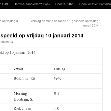
n Blitz
Remise aanbieden? Hoe?
Rooster 2026
Speellocatie: Dorpshu
 op vrijdag 3
Verslag en stand na ronde 15, gespeeld op vrijdag 10
januari 2014
→
speeld op vrijdag 10 januari 2014
Leeuwerik
eld op 10 januari 2014
Zwart
Uitslag
Bosch, G. ten
½-½
Mossing
0-1
Holsteijn, S.
Riel, J. van
1-0