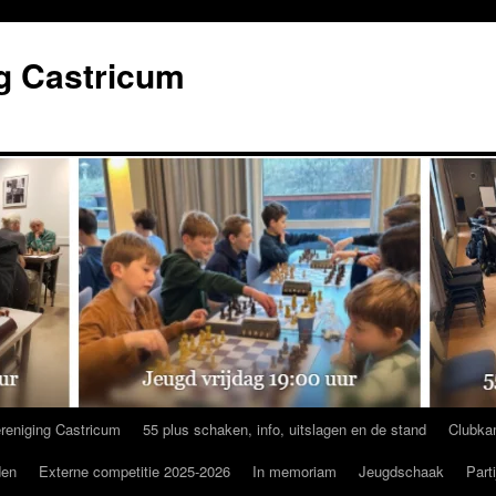
g Castricum
reniging Castricum
55 plus schaken, info, uitslagen en de stand
Clubka
den
Externe competitie 2025-2026
In memoriam
Jeugdschaak
Part