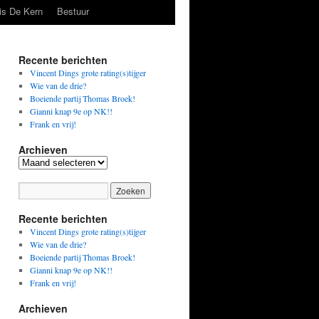
is De Kern
Bestuur
Recente berichten
Vincent Dings grote rating(s)tijger
Wie van de drie?
Boeiende partij Thomas Broek!
Gianni knap 9e op NK!!
Frank en vrij!
Archieven
Archieven
Recente berichten
Vincent Dings grote rating(s)tijger
Wie van de drie?
Boeiende partij Thomas Broek!
Gianni knap 9e op NK!!
Frank en vrij!
Archieven