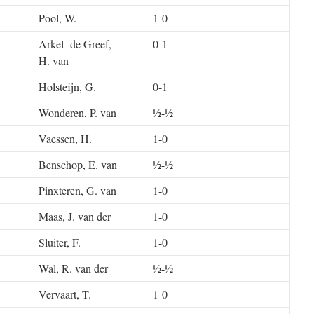
Pool, W.
1-0
Arkel- de Greef,
0-1
H. van
Holsteijn, G.
0-1
Wonderen, P. van
½-½
Vaessen, H.
1-0
Benschop, E. van
½-½
Pinxteren, G. van
1-0
Maas, J. van der
1-0
Sluiter, F.
1-0
Wal, R. van der
½-½
Vervaart, T.
1-0