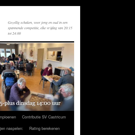
Gezellig schaken, voor jong en oud in een
spannende competitie, elke vrijdag van 20:15
tot 24:00
mpioenen
Contributie SV Castricum
ijen naspelen:
Rating berekenen