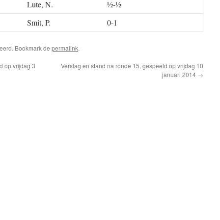
Lute, N.
½-½
Smit, P.
0-1
riseerd. Bookmark de
permalink
.
 op vrijdag 3
Verslag en stand na ronde 15, gespeeld op vrijdag 10
januari 2014
→