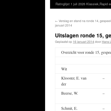
Ratinglijst 1 juli 2026 Klassiek,Rapid e
←
Verslag en stand na ronde 14, gespeeld
januari 2014
Uitslagen ronde 15, ge
Geplaatst op
16 januari 2014
door
Hans 
Overzicht voor ronde 15, gespe
Wit
Klooster, E. van
–
der
Beerse, W.
–
Schmit, E.
–