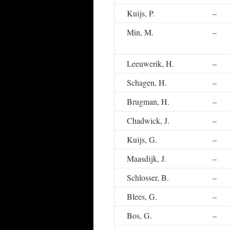
Kuijs, P.
–
Min, M.
–
Leeuwerik, H.
–
Schagen, H.
–
Brugman, H.
–
Chadwick, J.
–
Kuijs, G.
–
Maasdijk, J.
–
Schlosser, B.
–
Blees, G.
–
Bos, G.
–