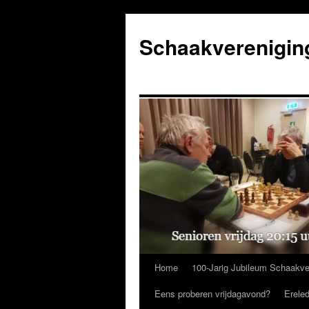
Ga
naar
Schaakverenigin
de
inhoud
Home
100-Jarig Jubileum Schaakve
Eens proberen vrijdagavond?
Erele