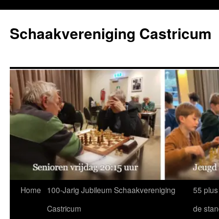
Ga
naar
Schaakvereniging Castricum
de
inhoud
Home
100-Jarig Jubileum Schaakvereniging
55 plus
Castricum
de sta