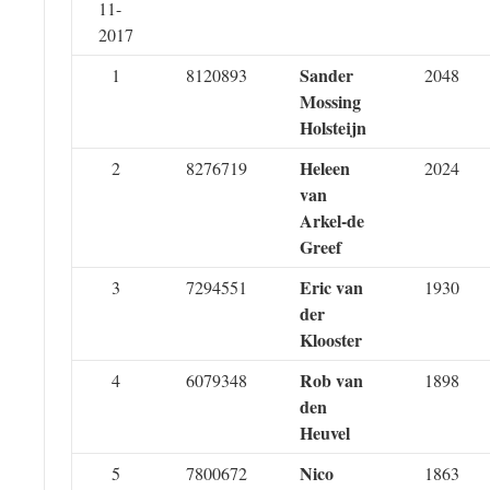
11-
2017
Sander
1
8120893
2048
Mossing
Holsteijn
Heleen
2
8276719
2024
van
Arkel-de
Greef
Eric van
3
7294551
1930
der
Klooster
Rob van
4
6079348
1898
den
Heuvel
Nico
5
7800672
1863