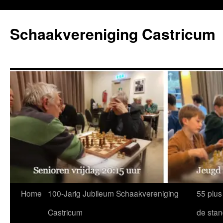
Ga
naar
Schaakvereniging Castricum
de
inhoud
Home
100-Jarig Jubileum Schaakvereniging
55 plus
Castricum
de sta