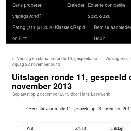
Eens proberen
Ereleden
Externe competitie
vrijdagavond?
2025-2026
Ratinglijst 1 juli 2026 Klassiek,Rapid
Remise aanbiede
en Blitz
Hoe?
←
Verslag en stand na ronde 10, gespeeld op
Verslag en st
vrijdag 22 november 2013
Uitslagen ronde 11, gespeeld 
november 2013
Geplaatst op
2 december 2013
door
Hans Leeuwerik
Overzicht voor ronde 11, gespeeld op 29 november 201
Wit
Zwart
Uitslag