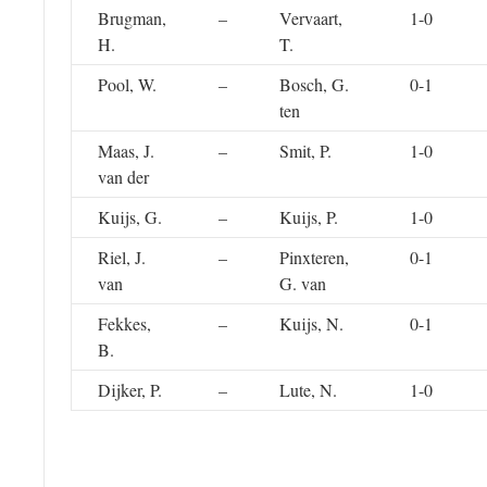
Brugman,
–
Vervaart,
1-0
H.
T.
Pool, W.
–
Bosch, G.
0-1
ten
Maas, J.
–
Smit, P.
1-0
van der
Kuijs, G.
–
Kuijs, P.
1-0
Riel, J.
–
Pinxteren,
0-1
van
G. van
Fekkes,
–
Kuijs, N.
0-1
B.
Dijker, P.
–
Lute, N.
1-0