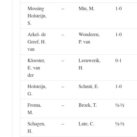
Mossing
–
Min, M.
1-0
Holsteijn,
S.
Arkel- de
–
Wonderen,
1-0
Greef, H.
P. van
van
Klooster,
–
Leeuwerik,
0-1
E. van
H.
der
Holsteijn,
–
Schmit, E.
1-0
G.
Froma,
–
Broek, T.
½-½
M.
Schagen,
–
Lute, C.
½-½
H.