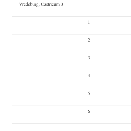
Vredeburg, Castricum 3
1
2
3
4
5
6