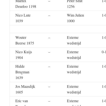
Marnix
–
Peter Smit
1-
Deurloo 1198
1256
Nico Lute
–
Wim Julien
1-
1039
1000
Wouter
–
Externe
1-
Beerse 1875
wedstrijd
Nico Kuijs
–
Externe
0-
1904
wedstrijd
Hidde
–
Externe
1-
Brugman
wedstrijd
1639
Jos Maasdijk
–
Externe
1-
1605
wedstrijd
Eric van
–
Externe
1-