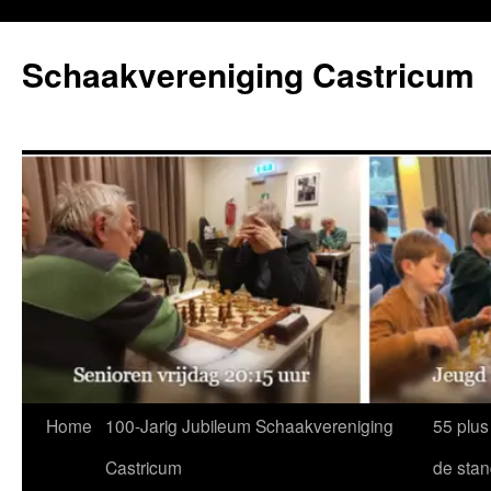
Ga
naar
Schaakvereniging Castricum
de
inhoud
Home
100-Jarig Jubileum Schaakvereniging
55 plus
Castricum
de sta