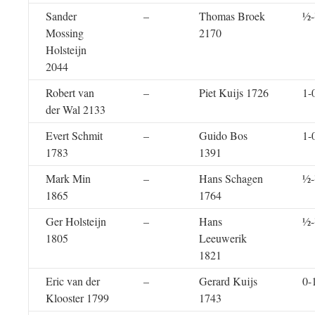
Sander
–
Thomas Broek
½
Mossing
2170
Holsteijn
2044
Robert van
–
Piet Kuijs 1726
1-
der Wal 2133
Evert Schmit
–
Guido Bos
1-
1783
1391
Mark Min
–
Hans Schagen
½
1865
1764
Ger Holsteijn
–
Hans
½
1805
Leeuwerik
1821
Eric van der
–
Gerard Kuijs
0-
Klooster 1799
1743