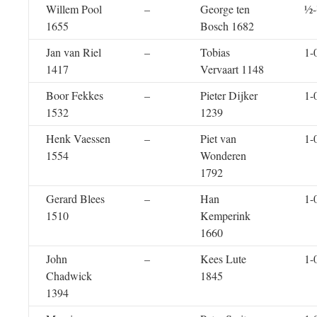
Willem Pool
–
George ten
½
1655
Bosch 1682
Jan van Riel
–
Tobias
1-
1417
Vervaart 1148
Boor Fekkes
–
Pieter Dijker
1-
1532
1239
Henk Vaessen
–
Piet van
1-
1554
Wonderen
1792
Gerard Blees
–
Han
1-
1510
Kemperink
1660
John
–
Kees Lute
1-
Chadwick
1845
1394