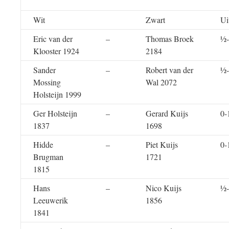
Wit
Zwart
Ui
Eric van der
–
Thomas Broek
½
Klooster 1924
2184
Sander
–
Robert van der
½
Mossing
Wal 2072
Holsteijn 1999
Ger Holsteijn
–
Gerard Kuijs
0-
1837
1698
Hidde
–
Piet Kuijs
0-
Brugman
1721
1815
Hans
–
Nico Kuijs
½
Leeuwerik
1856
1841