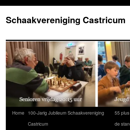
Ga
naar
Schaakvereniging Castricum
de
inhoud
Home
100-Jarig Jubileum Schaakvereniging
55 plus
Castricum
de sta