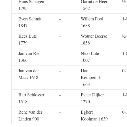
Hans Schagen
–
Garmt de Heer
½
1795
1562
Evert Schmit
–
Willem Pool
1-
1847
1688
Kees Lute
–
Wouter Beerse
½
1779
1858
Jan van Riel
–
Nico Lute
1-
1366
1007
Jan van der
–
Han
0-
Maas 1618
Kemperink
1663
Bart Schlosser
–
Pieter Dijker
1-
1518
1270
Rene van der
–
Egbert
0-
Linden 900
Kooiman 1639