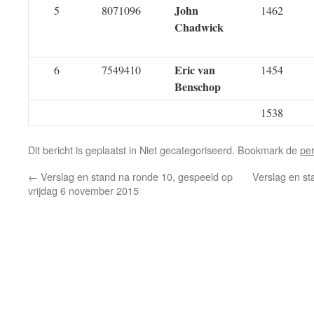
John
5
8071096
1462
Chadwick
Eric van
6
7549410
1454
Benschop
1538
Dit bericht is geplaatst in Niet gecategoriseerd. Bookmark de
pe
←
Verslag en stand na ronde 10, gespeeld op
Verslag en st
vrijdag 6 november 2015