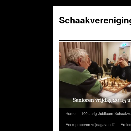
Ga
naar
Schaakverenigin
de
inhoud
Home
100-Jarig Jubileum Schaakve
Eens proberen vrijdagavond?
Erele