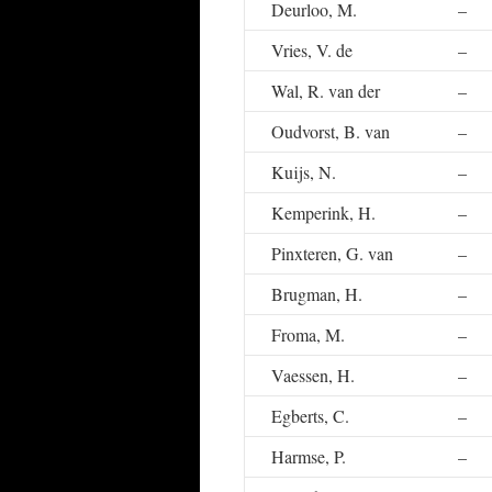
Deurloo, M.
–
Vries, V. de
–
Wal, R. van der
–
Oudvorst, B. van
–
Kuijs, N.
–
Kemperink, H.
–
Pinxteren, G. van
–
Brugman, H.
–
Froma, M.
–
Vaessen, H.
–
Egberts, C.
–
Harmse, P.
–