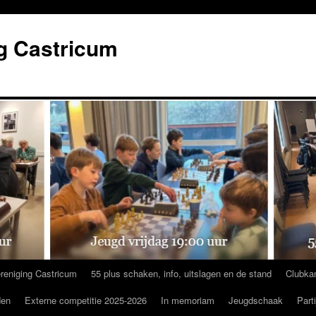
g Castricum
reniging Castricum
55 plus schaken, info, uitslagen en de stand
Clubka
den
Externe competitie 2025-2026
In memoriam
Jeugdschaak
Part