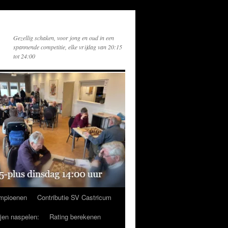
Gezellig schaken, voor jong en oud in een
spannende competitie, elke vrijdag van 20:15
tot 24:00
mpioenen
Contributie SV Castricum
ijen naspelen:
Rating berekenen