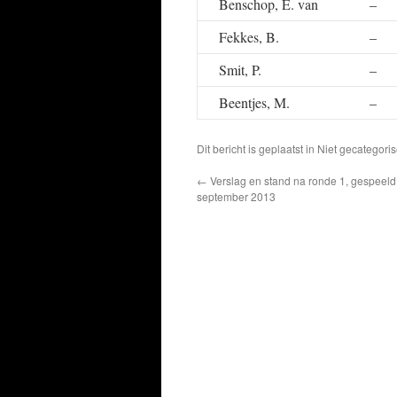
Benschop, E. van
–
Fekkes, B.
–
Smit, P.
–
Beentjes, M.
–
Dit bericht is geplaatst in Niet gecatego
←
Verslag en stand na ronde 1, gespeeld 
september 2013