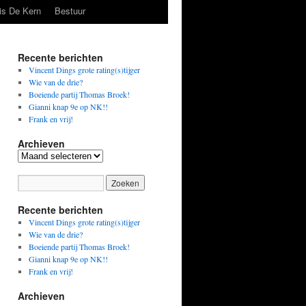
is De Kern
Bestuur
Recente berichten
Vincent Dings grote rating(s)tijger
Wie van de drie?
Boeiende partij Thomas Broek!
Gianni knap 9e op NK!!
Frank en vrij!
Archieven
Archieven
Recente berichten
Vincent Dings grote rating(s)tijger
Wie van de drie?
Boeiende partij Thomas Broek!
Gianni knap 9e op NK!!
Frank en vrij!
Archieven