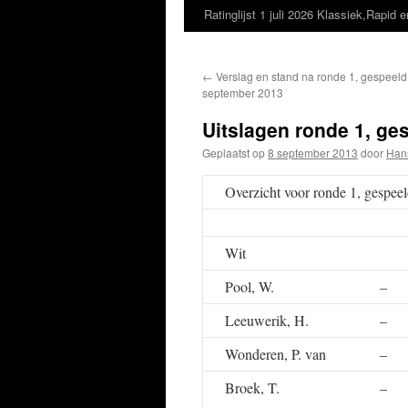
Ratinglijst 1 juli 2026 Klassiek,Rapid e
←
Verslag en stand na ronde 1, gespeeld 
september 2013
Uitslagen ronde 1, ge
Geplaatst op
8 september 2013
door
Han
Overzicht voor ronde 1, gespe
Wit
Pool, W.
–
Leeuwerik, H.
–
Wonderen, P. van
–
Broek, T.
–