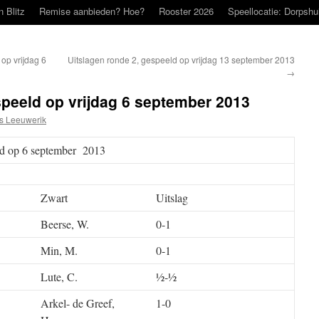
n Blitz
Remise aanbieden? Hoe?
Rooster 2026
Speellocatie: Dorpshu
op vrijdag 6
Uitslagen ronde 2, gespeeld op vrijdag 13 september 2013
→
speeld op vrijdag 6 september 2013
s Leeuwerik
eld op 6 september 2013
Zwart
Uitslag
Beerse, W.
0-1
Min, M.
0-1
Lute, C.
½-½
Arkel- de Greef,
1-0