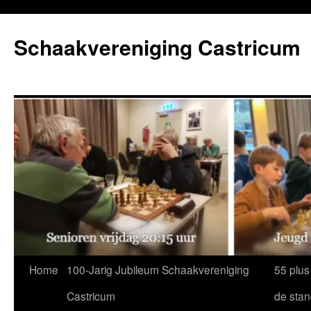
Ga
naar
Schaakvereniging Castricum
de
inhoud
Home
100-Jarig Jubileum Schaakvereniging
55 plus
Castricum
de sta