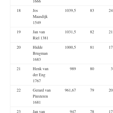
1666
18
Jos
1039,5
83
24
Maasdijk
1549
19
Jan van
1031,5
82
21
Riel 1381
20
Hidde
1000,5
81
17
Brugman
1683
21
Henk van
989
80
3
der Eng
1767
22
Gerard van
961,67
79
20
Pinxteren
1681
23
Jan van
947
78
17