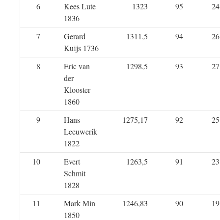
6
Kees Lute
1323
95
24
1836
7
Gerard
1311,5
94
26
Kuijs 1736
8
Eric van
1298,5
93
27
der
Klooster
1860
9
Hans
1275,17
92
25
Leeuwerik
1822
10
Evert
1263,5
91
23
Schmit
1828
11
Mark Min
1246,83
90
19
1850