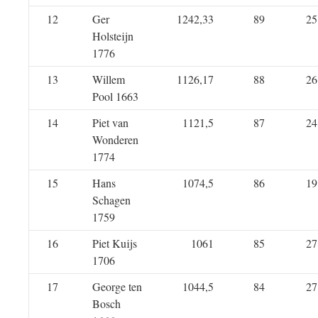
12
Ger
1242,33
89
25
Holsteijn
1776
13
Willem
1126,17
88
26
Pool 1663
14
Piet van
1121,5
87
24
Wonderen
1774
15
Hans
1074,5
86
19
Schagen
1759
16
Piet Kuijs
1061
85
27
1706
17
George ten
1044,5
84
27
Bosch