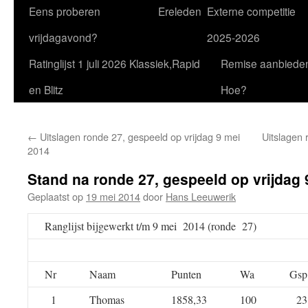
Eens proberen
Ereleden
Externe competitie
vrijdagavond?
2025-2026
Ratinglijst 1 juli 2026 Klassiek,Rapid
Remise aanbiede
en Blitz
Hoe?
←
Uitslagen ronde 27, gespeeld op vrijdag 9 mei
Uitslagen 
2014
Stand na ronde 27, gespeeld op vrijdag 
Geplaatst op
19 mei 2014
door
Hans Leeuwerik
Ranglijst bijgewerkt t/m 9 mei 2014 (ronde 27)
Nr
Naam
Punten
Wa
Gsp
1
Thomas
1858,33
100
23