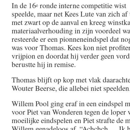
In de 16
ronde interne competitie wist
e
speelde, maar net Kees Lute van zich af 
met zwart op de aanval en kreeg winstka
materiaalverhouding in zijn voordeel wa
resteerde er een pionneneindspel dat no
was voor Thomas. Kees kon niet profite
vrijpion en doordat hij verder geen vo
berustte hij in remise.
Thomas blijft op kop met vlak daaracht
Wouter Beerse, die allebei niet speelden
Willem Pool ging eraf in een eindspel m
voor Piet van Wonderen tegen de loper v
moeilijke eindspelen en Piet strafte de 
Willem genadeloos af. “Achchch…. Ik had