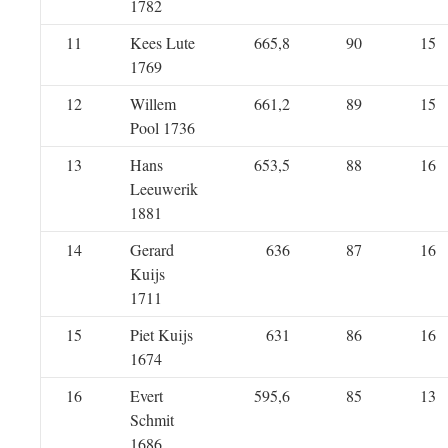
1782
11
Kees Lute
665,8
90
15
1769
12
Willem
661,2
89
15
Pool 1736
13
Hans
653,5
88
16
Leeuwerik
1881
14
Gerard
636
87
16
Kuijs
1711
15
Piet Kuijs
631
86
16
1674
16
Evert
595,6
85
13
Schmit
1686