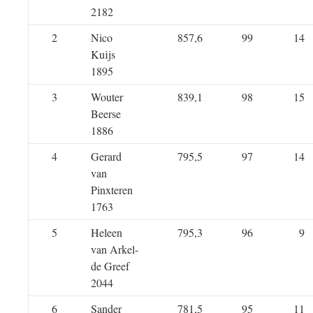
2182
2
Nico
857,6
99
14
Kuijs
1895
3
Wouter
839,1
98
15
Beerse
1886
4
Gerard
795,5
97
14
van
Pinxteren
1763
5
Heleen
795,3
96
9
van Arkel-
de Greef
2044
6
Sander
781,5
95
11