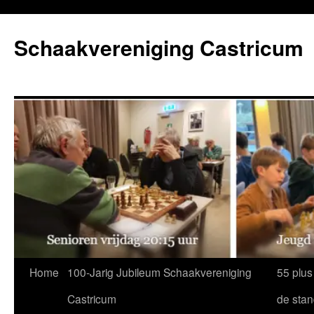
Ga
naar
Schaakvereniging Castricum
de
inhoud
Home
100-Jarig Jubileum Schaakvereniging
55 plus
Castricum
de sta