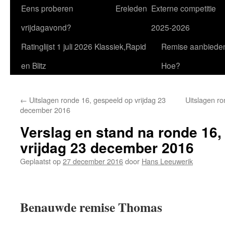
Eens proberen
Ereleden
Externe competitie
vrijdagavond?
2025-2026
Ratinglijst 1 juli 2026 Klassiek,Rapid
Remise aanbiede
en Blitz
Hoe?
←
Uitslagen ronde 16, gespeeld op vrijdag 23
Uitslagen ro
december 2016
Verslag en stand na ronde 16,
vrijdag 23 december 2016
Geplaatst op
27 december 2016
door
Hans Leeuwerik
Benauwde remise Thomas