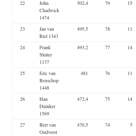
22
John
502,4
79
15
Chadwick
1474
23
Jan van
495,5
78
11
Riel 1343
24
Frank
493,2
77
14
Sluiter
1137
25
Eric van
481
76
11
Benschop
1448
26
Han
472,4
75
14
Duinker
1569
27
Bert van
470,5
74
5
Oudvorst