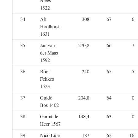
Blees
1522
34
Ab
308
67
6
Hoolhorst
1631
35
Jan van
270,8
66
7
der Maas
1592
36
Boor
240
65
5
Fekkes
1523
37
Guido
204,8
64
0
Bos 1402
38
Garmt de
198,4
63
0
Heer 1567
39
Nico Lute
187
62
16