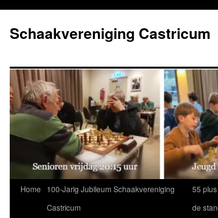
Ga
naar
Schaakvereniging Castricum
de
inhoud
Home
100-Jarig Jubileum Schaakvereniging
55 plus
Castricum
de sta