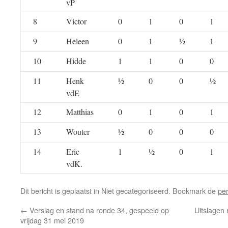
vP
8
Victor
0
1
0
1
9
Heleen
0
1
½
1
10
Hidde
1
1
0
0
11
Henk
½
0
0
½
vdE
12
Matthias
0
1
0
1
13
Wouter
½
0
0
0
14
Eric
1
½
0
1
vdK.
Dit bericht is geplaatst in Niet gecategoriseerd. Bookmark de
pe
←
Verslag en stand na ronde 34, gespeeld op
Uitslagen 
vrijdag 31 mei 2019