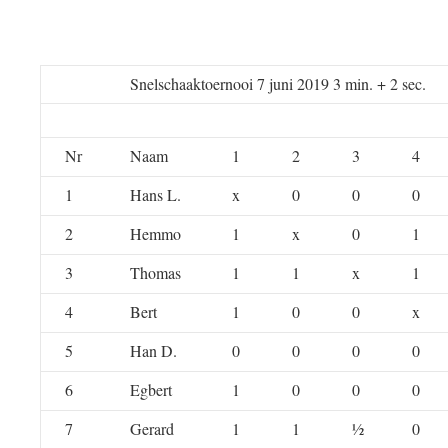
Snelschaaktoernooi 7 juni 2019 3 min. + 2 sec.
Nr
Naam
1
2
3
4
1
Hans L.
x
0
0
0
2
Hemmo
1
x
0
1
3
Thomas
1
1
x
1
4
Bert
1
0
0
x
5
Han D.
0
0
0
0
6
Egbert
1
0
0
0
7
Gerard
1
1
½
0