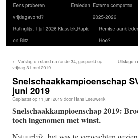
Eens proberen
Ereleden
Externe competitie
vrijdagavond?
2025-2026
Ratinglijst 1 juli 2026 Klassiek,Rapid
Remise aanbiede
en Blitz
Hoe?
←
Verslag en stand na ronde 34, gespeeld op
Uitslagen 
vrijdag 31 mei 2019
Snelschaakkampioenschap SV
juni 2019
Geplaatst op
11 juni 2019
door
Hans Leeuwerik
Snelschaakkampioenschap 2019: Broe
toch ingenomen met winst.
Natuurlijk, het was te verwachten gezien 