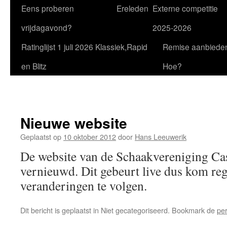
Eens proberen
Ereleden
Externe competitie
vrijdagavond?
2025-2026
Ratinglijst 1 juli 2026 Klassiek,Rapid
Remise aanbiede
en Blitz
Hoe?
Nieuwe website
Geplaatst op
10 oktober 2012
door
Hans Leeuwerik
De website van de Schaakvereniging Ca
vernieuwd. Dit gebeurt live dus kom re
veranderingen te volgen.
Dit bericht is geplaatst in Niet gecategoriseerd. Bookmark de
pe