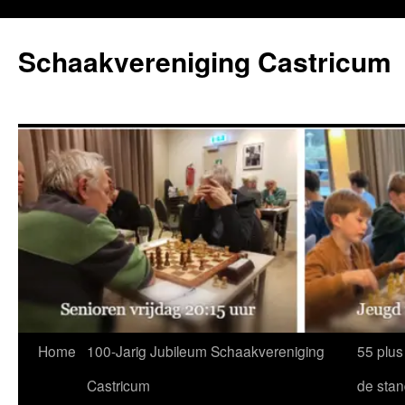
Ga
naar
Schaakvereniging Castricum
de
inhoud
Home
100-Jarig Jubileum Schaakvereniging
55 plus
Castricum
de sta