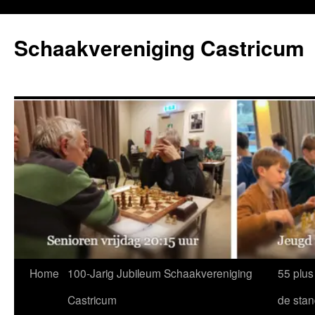
Ga
naar
Schaakvereniging Castricum
de
inhoud
Home
100-Jarig Jubileum Schaakvereniging
55 plus
Castricum
de sta