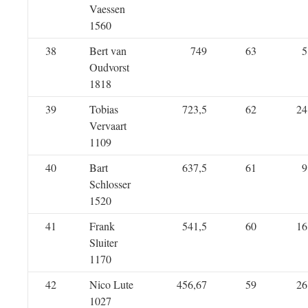
Vaessen
1560
38
Bert van
749
63
5
Oudvorst
1818
39
Tobias
723,5
62
24
Vervaart
1109
40
Bart
637,5
61
9
Schlosser
1520
41
Frank
541,5
60
16
Sluiter
1170
42
Nico Lute
456,67
59
26
1027