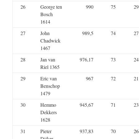
26
George ten
990
75
29
Bosch
1614
27
John
989,5
74
27
Chadwick
1467
28
Jan van
976,17
73
24
Riel 1365
29
Eric van
967
72
21
Benschop
1479
30
Hemmo
945,67
71
23
Dekkers
1628
31
Pieter
937,83
70
26
Dijker