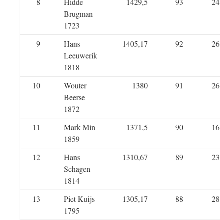
8
Hidde
1429,5
93
24
Brugman
1723
9
Hans
1405,17
92
26
Leeuwerik
1818
10
Wouter
1380
91
26
Beerse
1872
11
Mark Min
1371,5
90
16
1859
12
Hans
1310,67
89
23
Schagen
1814
13
Piet Kuijs
1305,17
88
28
1795