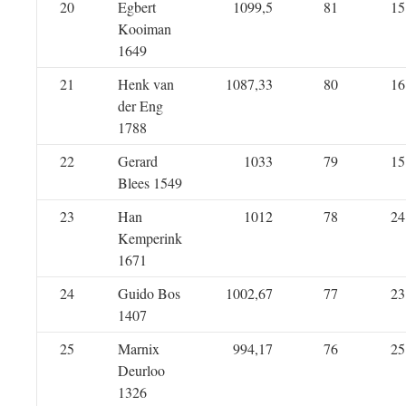
20
Egbert
1099,5
81
15
Kooiman
1649
21
Henk van
1087,33
80
16
der Eng
1788
22
Gerard
1033
79
15
Blees 1549
23
Han
1012
78
24
Kemperink
1671
24
Guido Bos
1002,67
77
23
1407
25
Marnix
994,17
76
25
Deurloo
1326