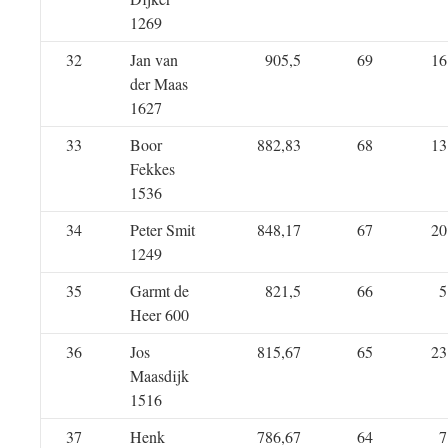
1269
32
Jan van
905,5
69
16
der Maas
1627
33
Boor
882,83
68
13
Fekkes
1536
34
Peter Smit
848,17
67
20
1249
35
Garmt de
821,5
66
5
Heer 600
36
Jos
815,67
65
23
Maasdijk
1516
37
Henk
786,67
64
7