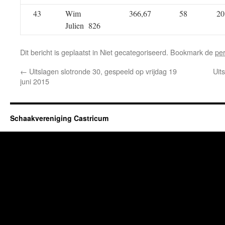
43
Wim
366,67
58
20
Julien 826
Dit bericht is geplaatst in Niet gecategoriseerd. Bookmark de
pe
←
Uitslagen slotronde 30, gespeeld op vrijdag 19
Uit
juni 2015
Schaakvereniging Castricum