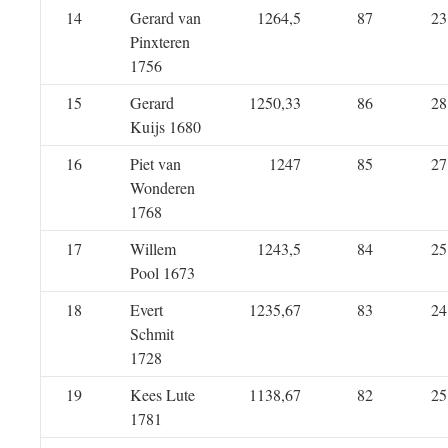
14
Gerard van
1264,5
87
23
Pinxteren
1756
15
Gerard
1250,33
86
28
Kuijs 1680
16
Piet van
1247
85
27
Wonderen
1768
17
Willem
1243,5
84
25
Pool 1673
18
Evert
1235,67
83
24
Schmit
1728
19
Kees Lute
1138,67
82
25
1781