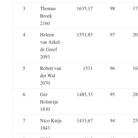
3
Thomas
1635,17
98
17
Broek
2160
4
Heleen
1551,83
97
20
van Arkel-
de Greef
2093
5
Robert van
1531
96
16
der Wal
2070
6
Ger
1485,33
95
28
Holsteijn
1830
7
Nico Kuijs
1433,67
94
25
1843