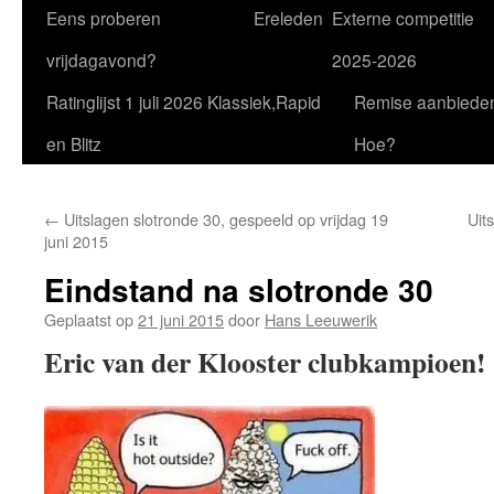
Eens proberen
Ereleden
Externe competitie
vrijdagavond?
2025-2026
Ratinglijst 1 juli 2026 Klassiek,Rapid
Remise aanbiede
en Blitz
Hoe?
←
Uitslagen slotronde 30, gespeeld op vrijdag 19
Uit
juni 2015
Eindstand na slotronde 30
Geplaatst op
21 juni 2015
door
Hans Leeuwerik
Eric van der Klooster clubkampioen!