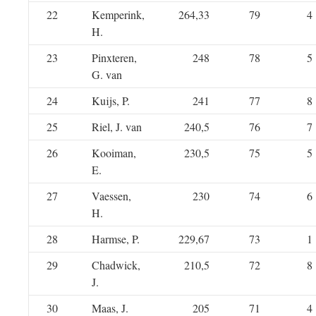
22
Kemperink,
264,33
79
4
H.
23
Pinxteren,
248
78
5
G. van
24
Kuijs, P.
241
77
8
25
Riel, J. van
240,5
76
7
26
Kooiman,
230,5
75
5
E.
27
Vaessen,
230
74
6
H.
28
Harmse, P.
229,67
73
1
29
Chadwick,
210,5
72
8
J.
30
Maas, J.
205
71
4