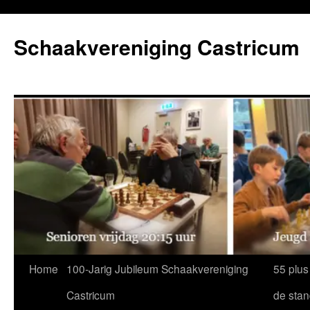
Ga
naar
Schaakvereniging Castricum
de
inhoud
Home
100-Jarig Jubileum Schaakvereniging
55 plus
Castricum
de sta