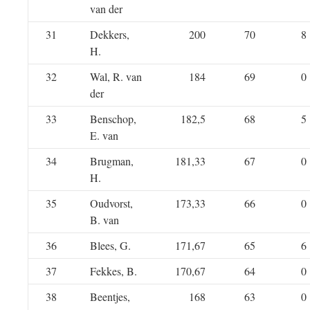
van der
31
Dekkers,
200
70
8
H.
32
Wal, R. van
184
69
0
der
33
Benschop,
182,5
68
5
E. van
34
Brugman,
181,33
67
0
H.
35
Oudvorst,
173,33
66
0
B. van
36
Blees, G.
171,67
65
6
37
Fekkes, B.
170,67
64
0
38
Beentjes,
168
63
0