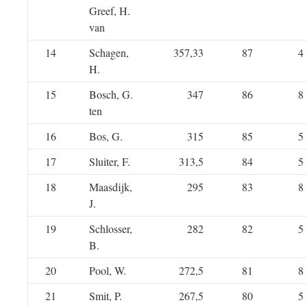
Greef, H.
van
14
Schagen,
357,33
87
4
H.
15
Bosch, G.
347
86
8
ten
16
Bos, G.
315
85
5
17
Sluiter, F.
313,5
84
5
18
Maasdijk,
295
83
8
J.
19
Schlosser,
282
82
5
B.
20
Pool, W.
272,5
81
8
21
Smit, P.
267,5
80
5