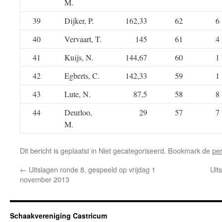
M.
39
Dijker, P.
162,33
62
6
40
Vervaart, T.
145
61
4
41
Kuijs, N.
144,67
60
1
42
Egberts, C.
142,33
59
1
43
Lute, N.
87,5
58
8
44
Deurloo,
29
57
7
M.
Dit bericht is geplaatst in Niet gecategoriseerd. Bookmark de
pe
←
Uitslagen ronde 8, gespeeld op vrijdag 1
Uit
november 2013
Schaakvereniging Castricum