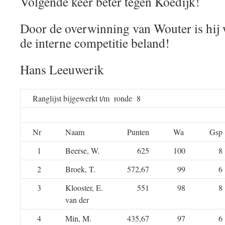
Volgende keer beter tegen Koedijk!
Door de overwinning van Wouter is hij
de interne competitie beland!
Hans Leeuwerik
Ranglijst bijgewerkt t/m ronde 8
Nr
Naam
Punten
Wa
Gsp
1
Beerse, W.
625
100
8
2
Broek, T.
572,67
99
6
3
Klooster, E.
551
98
8
van der
4
Min, M.
435,67
97
6