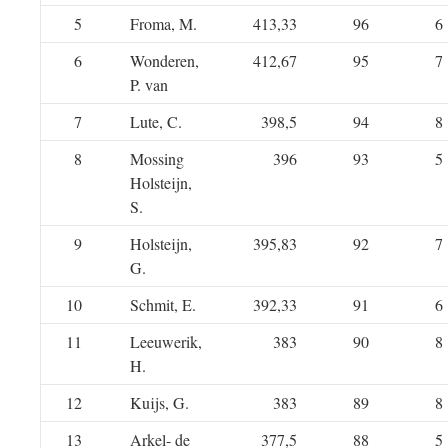
5
Froma, M.
413,33
96
6
6
Wonderen,
412,67
95
7
P. van
7
Lute, C.
398,5
94
8
8
Mossing
396
93
5
Holsteijn,
S.
9
Holsteijn,
395,83
92
7
G.
10
Schmit, E.
392,33
91
6
11
Leeuwerik,
383
90
8
H.
12
Kuijs, G.
383
89
8
13
Arkel- de
377,5
88
5