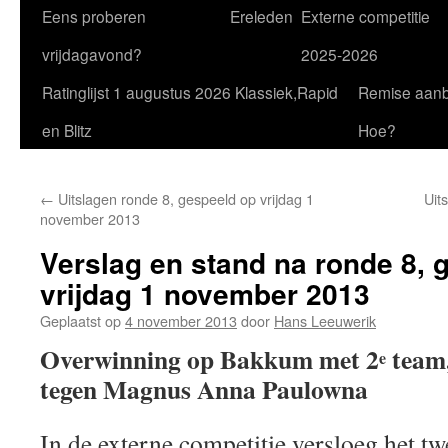
Eens proberen
Ereleden
Externe competitie
vrijdagavond?
2025-2026
Ratinglijst 1 augustus 2026 Klassiek,Rapid
Remise aan
en Blitz
Hoe?
←
Uitslagen ronde 8, gespeeld op vrijdag 1
Uit
november 2013
Verslag en stand na ronde 8, 
vrijdag 1 november 2013
Geplaatst op
4 november 2013
door
Hans Leeuwerik
Overwinning op Bakkum met 2
team,
e
tegen Magnus Anna Paulowna
In de externe competitie versloeg het t