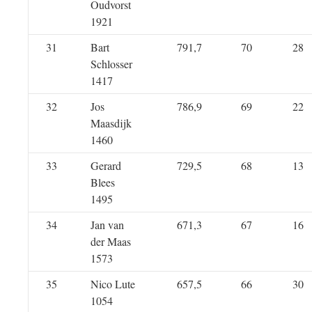
Oudvorst
1921
31
Bart
791,7
70
28
Schlosser
1417
32
Jos
786,9
69
22
Maasdijk
1460
33
Gerard
729,5
68
13
Blees
1495
34
Jan van
671,3
67
16
der Maas
1573
35
Nico Lute
657,5
66
30
1054