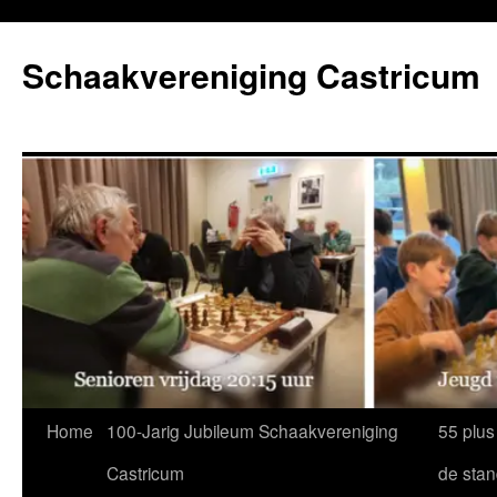
Ga
naar
Schaakvereniging Castricum
de
inhoud
Home
100-Jarig Jubileum Schaakvereniging
55 plus
Castricum
de sta