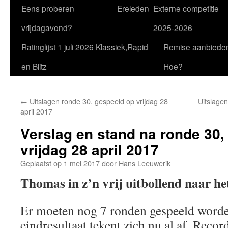
Eens proberen
Ereleden
Externe competitie
vrijdagavond?
2025-2026
Ratinglijst 1 juli 2026 Klassiek,Rapid
Remise aanbiede
en Blitz
Hoe?
←
Uitslagen ronde 30, gespeeld op vrijdag 28
Uitslagen
april 2017
Verslag en stand na ronde 30,
vrijdag 28 april 2017
Geplaatst op
1 mei 2017
door
Hans Leeuwerik
Thomas in z’n vrij uitbollend naar h
Er moeten nog 7 ronden gespeeld worde
eindresultaat tekent zich nu al af. Rec