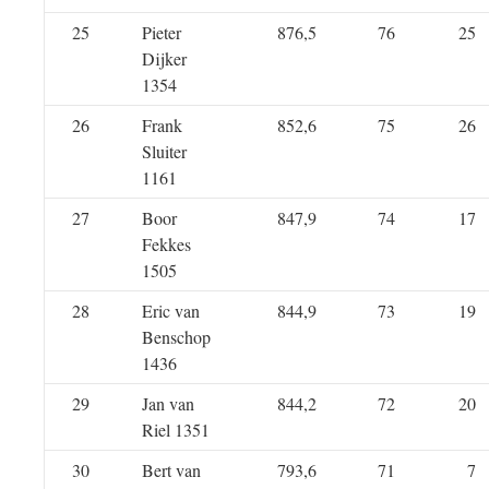
25
Pieter
876,5
76
25
Dijker
1354
26
Frank
852,6
75
26
Sluiter
1161
27
Boor
847,9
74
17
Fekkes
1505
28
Eric van
844,9
73
19
Benschop
1436
29
Jan van
844,2
72
20
Riel 1351
30
Bert van
793,6
71
7