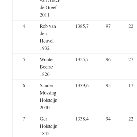
de Greef
2011
4
Rob van
1385,7
97
22
den
Heuvel
1932
5
Wouter
1355,7
96
27
Beerse
1826
6
Sander
1339,6
95
17
Mossing
Holsteijn
2040
7
Ger
1338,4
94
22
Holsteijn
1845