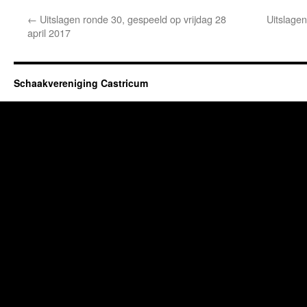
←
Uitslagen ronde 30, gespeeld op vrijdag 28
Uitslagen
april 2017
Schaakvereniging Castricum