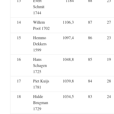
13
Evert
1184
88
23
Schmit
1744
14
Willem
1106,3
87
27
Pool 1702
15
Hemmo
1097,4
86
23
Dekkers
1599
16
Hans
1048,8
85
19
Schagen
1725
17
Piet Kuijs
1039,8
84
28
1781
18
Hidde
1034,5
83
24
Brugman
1729