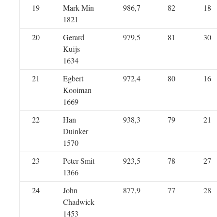
19
Mark Min
986,7
82
18
1821
20
Gerard
979,5
81
30
Kuijs
1634
21
Egbert
972,4
80
16
Kooiman
1669
22
Han
938,3
79
21
Duinker
1570
23
Peter Smit
923,5
78
27
1366
24
John
877,9
77
28
Chadwick
1453