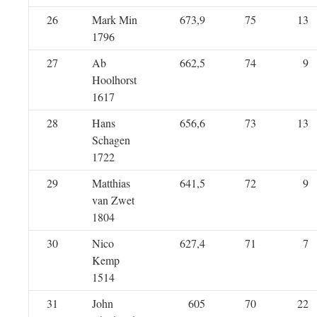
26
Mark Min
673,9
75
13
1796
27
Ab
662,5
74
9
Hoolhorst
1617
28
Hans
656,6
73
13
Schagen
1722
29
Matthias
641,5
72
9
van Zwet
1804
30
Nico
627,4
71
7
Kemp
1514
31
John
605
70
22