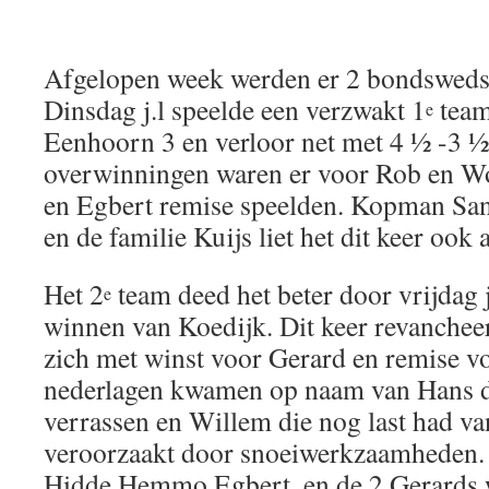
Afgelopen week werden er 2 bondswedst
Dinsdag j.l speelde een verzwakt 1
team
e
Eenhoorn 3 en verloor net met 4 ½ -3 
overwinningen waren er voor Rob en Wou
en Egbert remise speelden. Kopman San
en de familie Kuijs liet het dit keer ook 
Het 2
team deed het beter door vrijdag j
e
winnen van Koedijk. Dit keer revancheer
zich met winst voor Gerard en remise vo
nederlagen kwamen op naam van Hans die
verrassen en Willem die nog last had v
veroorzaakt door snoeiwerkzaamheden.
Hidde,Hemmo,Egbert, en de 2 Gerards 