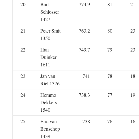
20
Bart
774,9
81
21
Schlosser
1427
21
Peter Smit
763,2
80
23
1350
22
Han
749,7
79
23
Duinker
1611
23
Jan van
741
78
18
Riel 1376
24
Hemmo
738,3
77
19
Dekkers
1540
25
Eric van
738
76
16
Benschop
1439