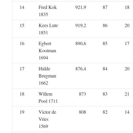
14
Fred Kok
921,9
87
18
1835
15
Kees Lute
919,2
86
20
1851
16
Egbert
890,6
85
17
Kooiman
1694
17
Hidde
876,4
84
20
Brugman
1662
18
Willem
873
83
21
Pool 1711
19
Victor de
808
82
14
Vries
1569