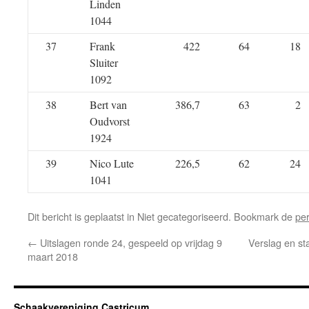
Linden
1044
37
Frank
422
64
18
Sluiter
1092
38
Bert van
386,7
63
2
Oudvorst
1924
39
Nico Lute
226,5
62
24
1041
Dit bericht is geplaatst in Niet gecategoriseerd. Bookmark de
pe
←
Uitslagen ronde 24, gespeeld op vrijdag 9
Verslag en st
maart 2018
Schaakvereniging Castricum