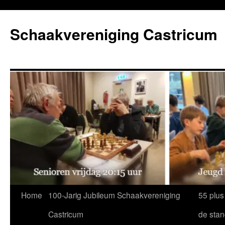
Ga
naar
Schaakvereniging Castricum
de
inhoud
Home
100-Jarig Jubileum Schaakvereniging
55 plus
Castricum
de sta