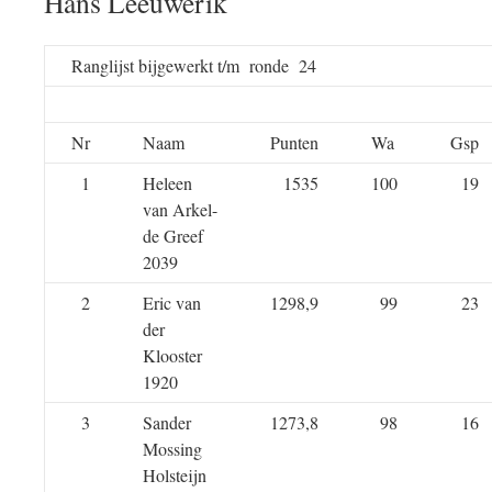
Hans Leeuwerik
Ranglijst bijgewerkt t/m ronde 24
Nr
Naam
Punten
Wa
Gsp
1
Heleen
1535
100
19
van Arkel-
de Greef
2039
2
Eric van
1298,9
99
23
der
Klooster
1920
3
Sander
1273,8
98
16
Mossing
Holsteijn