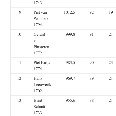
1743
9
Piet van
1012,5
92
19
Wonderen
1794
10
Gerard
999,8
91
21
van
Pinxteren
1772
11
Piet Kuijs
983,5
90
23
1774
12
Hans
969,7
89
21
Leeuwerik
1702
13
Evert
955,6
88
21
Schmit
1733