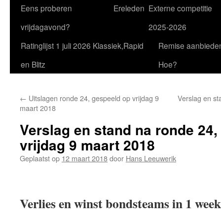
Eens proberen
Ereleden
Externe competitie
vrijdagavond?
2025-2026
Ratinglijst 1 juli 2026 Klassiek,Rapid
Remise aanbiede
en Blitz
Hoe?
←
Uitslagen ronde 24, gespeeld op vrijdag 9
Verslag en st
maart 2018
Verslag en stand na ronde 24,
vrijdag 9 maart 2018
Geplaatst op
12 maart 2018
door
Hans Leeuwerik
Verlies en winst bondsteams in 1 week