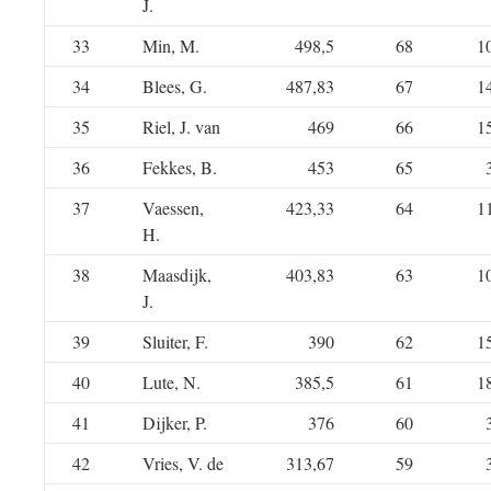
J.
33
Min, M.
498,5
68
1
34
Blees, G.
487,83
67
1
35
Riel, J. van
469
66
1
36
Fekkes, B.
453
65
37
Vaessen,
423,33
64
1
H.
38
Maasdijk,
403,83
63
1
J.
39
Sluiter, F.
390
62
1
40
Lute, N.
385,5
61
1
41
Dijker, P.
376
60
42
Vries, V. de
313,67
59