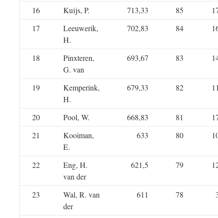
16
Kuijs, P.
713,33
85
1
17
Leeuwerik,
702,83
84
1
H.
18
Pinxteren,
693,67
83
1
G. van
19
Kemperink,
679,33
82
1
H.
20
Pool, W.
668,83
81
1
21
Kooiman,
633
80
1
E.
22
Eng, H.
621,5
79
1
van der
23
Wal, R. van
611
78
der