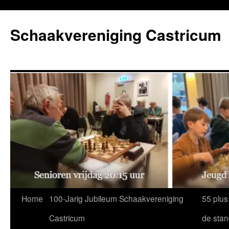
Ga
naar
Schaakvereniging Castricum
de
inhoud
Home
100-Jarig Jubileum Schaakvereniging
55 plus
Castricum
de sta