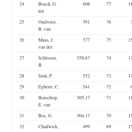
24
Bosch, G.
608
77
1
ten
25
Oudvorst,
591
76
B. van
26
Maas, J.
577
75
1
van der
27
Schlosser,
558,67
74
1
B.
28
Smit, P.
552
73
1
29
Egberts, C.
541
72
30
Benschop,
505,17
71
1
E. van
31
Bos, G.
504,17
70
1
32
Chadwick,
499
69
1