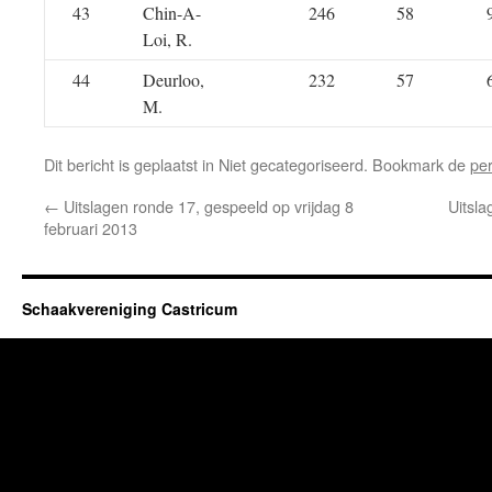
43
Chin-A-
246
58
Loi, R.
44
Deurloo,
232
57
M.
Dit bericht is geplaatst in Niet gecategoriseerd. Bookmark de
pe
←
Uitslagen ronde 17, gespeeld op vrijdag 8
Uitsla
februari 2013
Schaakvereniging Castricum