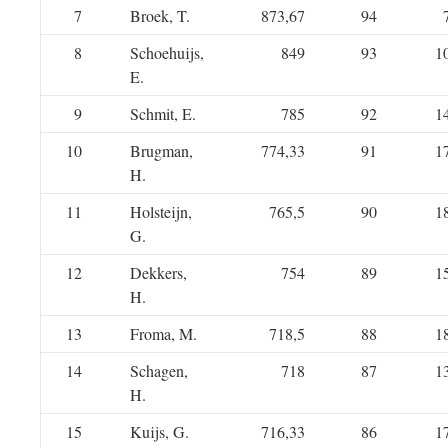
7
Broek, T.
873,67
94
8
Schoehuijs,
849
93
1
E.
9
Schmit, E.
785
92
1
10
Brugman,
774,33
91
1
H.
11
Holsteijn,
765,5
90
1
G.
12
Dekkers,
754
89
1
H.
13
Froma, M.
718,5
88
1
14
Schagen,
718
87
1
H.
15
Kuijs, G.
716,33
86
1