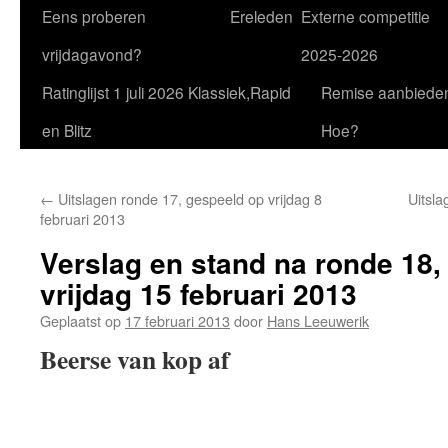
Eens proberen
Ereleden
Externe competitie
vrijdagavond?
2025-2026
Ratinglijst 1 juli 2026 Klassiek,Rapid
Remise aanbiede
en Blitz
Hoe?
←
Uitslagen ronde 17, gespeeld op vrijdag 8
Uitsla
februari 2013
Verslag en stand na ronde 18,
vrijdag 15 februari 2013
Geplaatst op
17 februari 2013
door
Hans Leeuwerik
Beerse van kop af