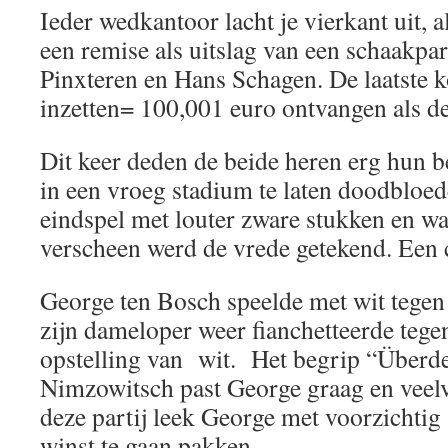
Ieder wedkantoor lacht je vierkant uit, al
een remise als uitslag van een schaakpar
Pinxteren en Hans Schagen. De laatste k
inzetten= 100,001 euro ontvangen als de u
Dit keer deden de beide heren erg hun be
in een vroeg stadium te laten doodbloed
eindspel met louter zware stukken en w
verscheen werd de vrede getekend. Een 
George ten Bosch speelde met wit tege
zijn dameloper weer fianchetteerde tege
opstelling van wit. Het begrip “Überd
Nimzowitsch past George graag en veelv
deze partij leek George met voorzichti
winst te gaan pakken.