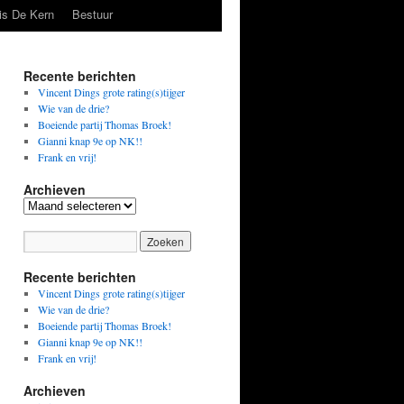
is De Kern
Bestuur
Recente berichten
Vincent Dings grote rating(s)tijger
Wie van de drie?
Boeiende partij Thomas Broek!
Gianni knap 9e op NK!!
Frank en vrij!
Archieven
Archieven
Recente berichten
Vincent Dings grote rating(s)tijger
Wie van de drie?
Boeiende partij Thomas Broek!
Gianni knap 9e op NK!!
Frank en vrij!
Archieven