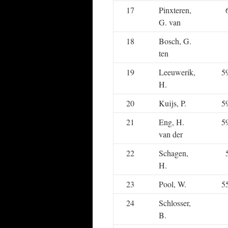
17
Pinxteren,
G. van
18
Bosch, G.
ten
19
Leeuwerik,
5
H.
20
Kuijs, P.
5
21
Eng, H.
5
van der
22
Schagen,
H.
23
Pool, W.
5
24
Schlosser,
B.