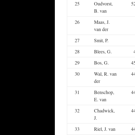
25
Oudvorst,
5
B. van
26
Maas, J.
van der
27
Smit, P.
28
Blees, G.
29
Bos, G.
4
30
Wal, R. van
4
der
31
Benschop,
4
E. van
32
Chadwick,
4
J.
33
Riel, J. van
4