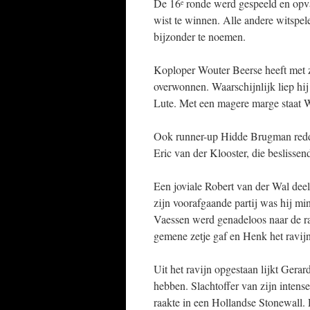
De 16
ronde werd gespeeld en opval
e
wist te winnen. Alle andere witspele
bijzonder te noemen.
Koploper Wouter Beerse heeft met zi
overwonnen. Waarschijnlijk liep hij
Lute. Met een magere marge staat W
Ook runner-up Hidde Brugman redde 
Eric van der Klooster, die beslissen
Een joviale Robert van der Wal deeld
zijn voorafgaande partij was hij mi
Vaessen werd genadeloos naar de ra
gemene zetje gaf en Henk het ravij
Uit het ravijn opgestaan lijkt Gerar
hebben. Slachtoffer van zijn inten
raakte in een Hollandse Stonewall. D