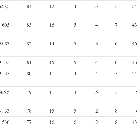
625,5
84
12
4
5
3
54
605
83
16
5
4
7
43
95,83
82
14
5
3
6
46
91,33
81
15
5
4
6
46
91,33
80
11
4
4
3
54
565,5
79
11
3
5
3
51,33
78
15
5
2
8
530
77
16
6
2
8
43