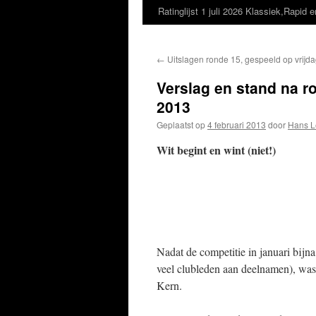
Ratinglijst 1 juli 2026 Klassiek,Rapid e
←
Uitslagen ronde 15, gespeeld op vrijda
Verslag en stand na ro
2013
Geplaatst op
4 februari 2013
door
Hans L
Wit begint en wint (niet!)
Nadat de competitie in januari bijn
veel clubleden aan deelnamen), was 
Kern.