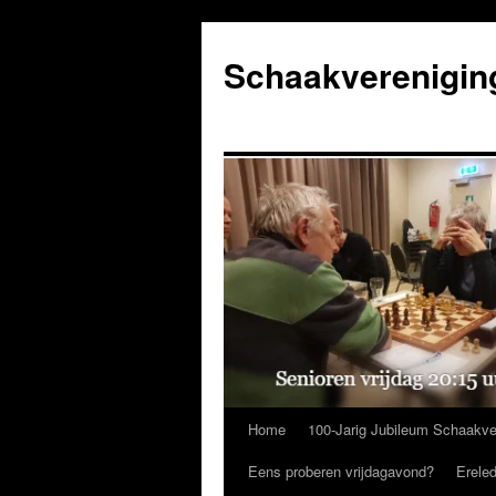
Ga
naar
Schaakverenigin
de
inhoud
Home
100-Jarig Jubileum Schaakve
Eens proberen vrijdagavond?
Erele