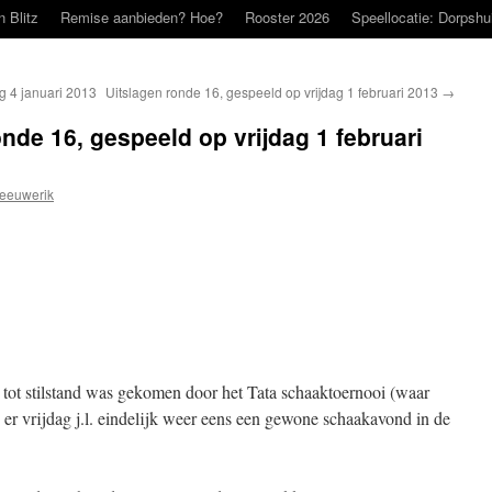
n Blitz
Remise aanbieden? Hoe?
Rooster 2026
Speellocatie: Dorpshu
g 4 januari 2013
Uitslagen ronde 16, gespeeld op vrijdag 1 februari 2013
→
nde 16, gespeeld op vrijdag 1 februari
eeuwerik
a tot stilstand was gekomen door het Tata schaaktoernooi (waar
er vrijdag j.l. eindelijk weer eens een gewone schaakavond in de