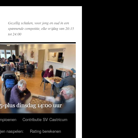
Gezellig schaken, voor jong en oud in een
spannende competitie, elke vrijdag van 20:15
tot 24:00
mpioenen
Contributie SV Castricum
ijen naspelen:
Rating berekenen