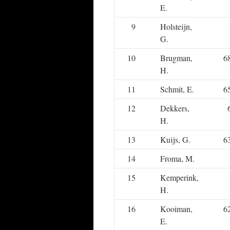
E.
9
Holsteijn,
G.
10
Brugman,
6
H.
11
Schmit, E.
6
12
Dekkers,
H.
13
Kuijs, G.
6
14
Froma, M.
15
Kemperink,
H.
16
Kooiman,
6
E.