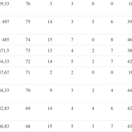
29,33
76
3
3
0
0
1
497
75
14
3
5
6
39
485
74
15
7
0
8
46
471,5
73
13
4
2
7
38
54,33
72
14
5
2
7
42
47,67
71
2
2
0
0
1
44,33
70
9
3
2
4
44
42,83
69
14
4
4
6
42
40,83
68
15
5
3
7
43