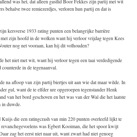
lend was het, dat alleen gastlid Boor Fekkes zijn partij met wit
rs behalve twee remiezerdjes, verloren hun partij en dat is
jn kersverse 1933 rating punten een belangrijke barrière
 met zijn hoofd in de wolken want hij verloor vrijdag tegen Kees
outer nog net vooraan, kan hij dit volhouden?
het niet met wit, want hij verloor tegen een taai verdedigende
d counterde in de tegenaanval.
e na afloop van zijn partij biertjes uit aan wie dat maar wilde. In
nder gul, want de te elfder ure opgeroepen tegenstander Henk
nd van het bord geschoven en het was van der Wal die het laatste
n in duwde.
d Kuijs die een ratingcrash van min 220 punten overleefd lijkt te
se revanchegevoelens was Egbert Kooiman, die het spoor kwijt
aar zag het eerst niet naar uit, want zwart had niet genoeg