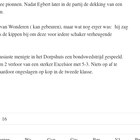
ee pionnen. Nadat Egbert later in de partij de dekking van een
n.
van Wonderen ( kan gebeuren), maar wat nog erger was: hij zag
ls de kippen bij om deze voor iedere schaker verheugende
usiaste menigte in het Dorpshuis een bondswedstrijd gespeeld.
m 2 verloor van een sterker Excelsior met 5-3. Niets op af te
ardoor ongeslagen op kop in de tweede klasse.
e 16
unten
Wa
Gsp
Gw
Rm
Vl
Pe