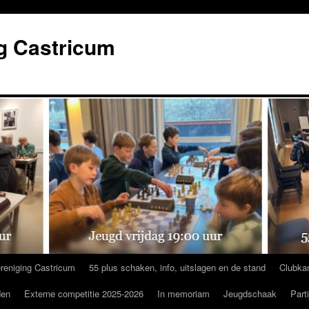
g Castricum
reniging Castricum
55 plus schaken, info, uitslagen en de stand
Clubka
den
Externe competitie 2025-2026
In memoriam
Jeugdschaak
Part