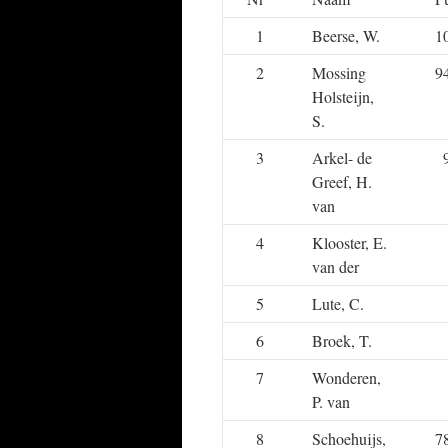
1
Beerse, W.
1
2
Mossing
9
Holsteijn,
S.
3
Arkel- de
Greef, H.
van
4
Klooster, E.
van der
5
Lute, C.
6
Broek, T.
7
Wonderen,
P. van
8
Schoehuijs,
7