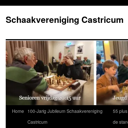
Ga
naar
Schaakvereniging Castricum
de
inhoud
Home
100-Jarig Jubileum Schaakvereniging
55 plus
Castricum
de sta