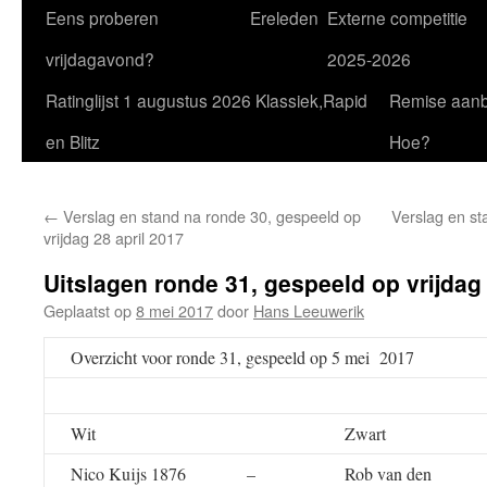
Eens proberen
Ereleden
Externe competitie
vrijdagavond?
2025-2026
Ratinglijst 1 augustus 2026 Klassiek,Rapid
Remise aan
en Blitz
Hoe?
←
Verslag en stand na ronde 30, gespeeld op
Verslag en st
vrijdag 28 april 2017
Uitslagen ronde 31, gespeeld op vrijdag
Geplaatst op
8 mei 2017
door
Hans Leeuwerik
Overzicht voor ronde 31, gespeeld op 5 mei 2017
Wit
Zwart
Nico Kuijs 1876
–
Rob van den