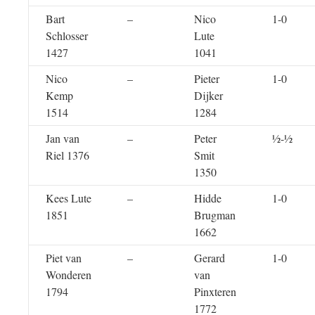
Bart
–
Nico
1-0
Schlosser
Lute
1427
1041
Nico
–
Pieter
1-0
Kemp
Dijker
1514
1284
Jan van
–
Peter
½-½
Riel 1376
Smit
1350
Kees Lute
–
Hidde
1-0
1851
Brugman
1662
Piet van
–
Gerard
1-0
Wonderen
van
1794
Pinxteren
1772