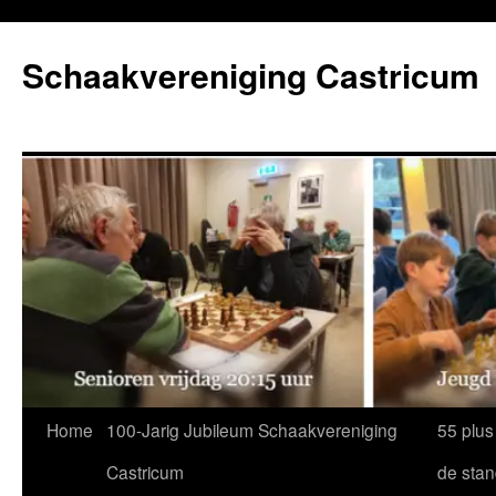
Ga
naar
Schaakvereniging Castricum
de
inhoud
Home
100-Jarig Jubileum Schaakvereniging
55 plus
Castricum
de sta