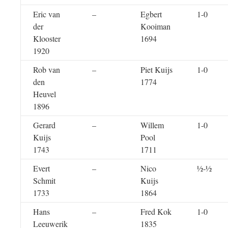
Eric van
–
Egbert
1-0
der
Kooiman
Klooster
1694
1920
Rob van
–
Piet Kuijs
1-0
den
1774
Heuvel
1896
Gerard
–
Willem
1-0
Kuijs
Pool
1743
1711
Evert
–
Nico
½-½
Schmit
Kuijs
1733
1864
Hans
–
Fred Kok
1-0
Leeuwerik
1835