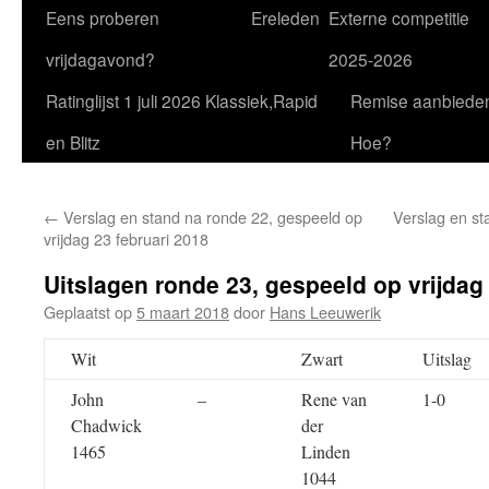
Eens proberen
Ereleden
Externe competitie
vrijdagavond?
2025-2026
Ratinglijst 1 juli 2026 Klassiek,Rapid
Remise aanbiede
en Blitz
Hoe?
←
Verslag en stand na ronde 22, gespeeld op
Verslag en st
vrijdag 23 februari 2018
Uitslagen ronde 23, gespeeld op vrijdag
Geplaatst op
5 maart 2018
door
Hans Leeuwerik
Wit
Zwart
Uitslag
John
–
Rene van
1-0
Chadwick
der
1465
Linden
1044