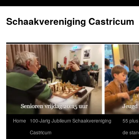
Ga
naar
Schaakvereniging Castricum
de
inhoud
Home
100-Jarig Jubileum Schaakvereniging
55 plus
Castricum
de sta