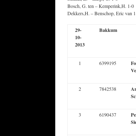
Bosch, G. ten – Kemperink,H. 1-0
Dekkers,H. – Benschop, Eric van 1
29-
Bakkum
10-
2013
Fo
1
6399195
Ve
A
2
7842538
Sc
Pe
3
6190437
Si