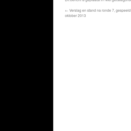
←
Verslag en stand na ronde 7, gespeeld 
oktober 2013