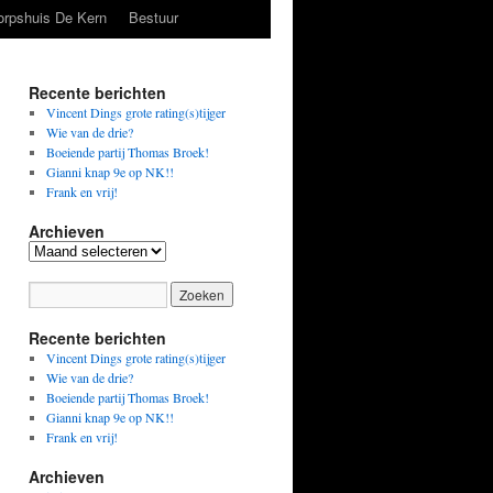
orpshuis De Kern
Bestuur
Recente berichten
Vincent Dings grote rating(s)tijger
Wie van de drie?
Boeiende partij Thomas Broek!
Gianni knap 9e op NK!!
Frank en vrij!
Archieven
Archieven
Recente berichten
Vincent Dings grote rating(s)tijger
Wie van de drie?
Boeiende partij Thomas Broek!
Gianni knap 9e op NK!!
Frank en vrij!
Archieven