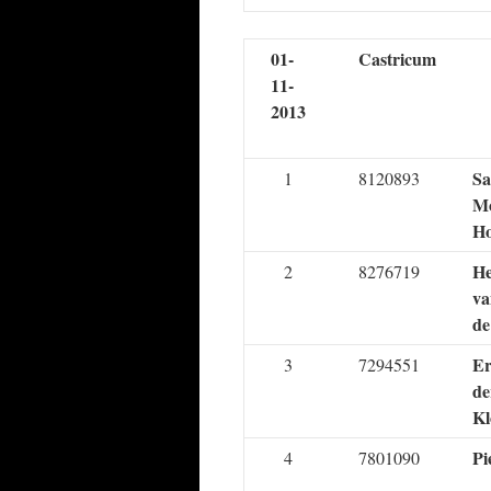
01-
Castricum
11-
2013
Sa
1
8120893
Mo
Ho
He
2
8276719
va
de
Er
3
7294551
de
Kl
Pi
4
7801090