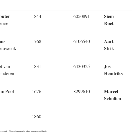
uter
Siem
1844
–
6050891
erse
Roet
ans
Aart
1768
–
6106540
euwerik
Strik
Jos
et van
1831
–
6430325
Hendriks
nderen
Marcel
m Pool
1676
–
8299610
Scholten
1860
riseerd. Bookmark de
permalink
.