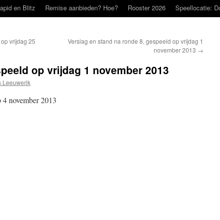
apid en Blitz
Remise aanbieden? Hoe?
Rooster 2026
Speellocatie: D
op vrijdag 25
Verslag en stand na ronde 8, gespeeld op vrijdag 1
november 2013
→
speeld op vrijdag 1 november 2013
 Leeuwerik
op 4 november 2013