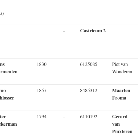
-0
–
Castricum 2
ns
1830
–
6135085
Piet van
rmeulen
Wonderen
rno
Maarten
1857
–
8485312
hlosser
Froma
ter
Gerard
1794
–
6110192
ekerman
van
Pinxteren