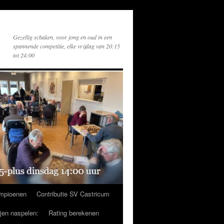
Gezellig schaken, voor jong en oud in een
spannende competitie, elke vrijdag van 20:15
tot 24:00
mpioenen
Contributie SV Castricum
ijen naspelen:
Rating berekenen