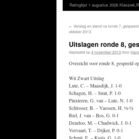
Ratinglijst 1 augustus 2026 Klassiek,R
←
Verslag en stand na ronde 7, gespeeld 
oktober 2013
Uitslagen ronde 8, ge
Geplaatst op
4 november 2013
door
Hans
Overzicht voor ronde 8, gespeeld 
Wit Zwart Uitslag
Lute, C. – Maasdijk, J. 1-0
Schagen, H. – Smit, P. 1-0
Pinxteren, G. van – Lute, N. 1-0
Schlosser, B. – Vaessen, H. ½-½
Riel, J. van – Bos, G. 0-1
Deurloo, M. – Chadwick, J. 0-1
Vervaart, T. – Dijker, P. 0-1
Schmit, E. – Kuijs, G. 1-0