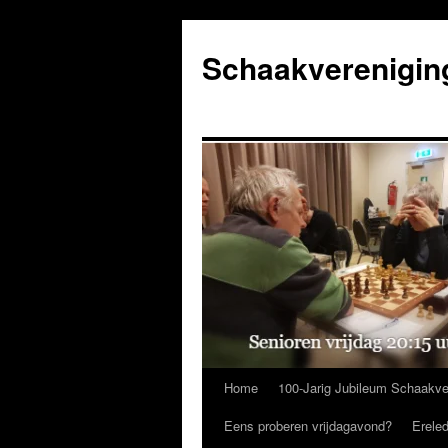
Ga
naar
Schaakverenigin
de
inhoud
Home
100-Jarig Jubileum Schaakve
Eens proberen vrijdagavond?
Erele