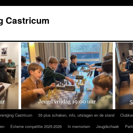
g Castricum
reniging Castricum
55 plus schaken, info, uitslagen en de stand
Clubka
den
Externe competitie 2025-2026
In memoriam
Jeugdschaak
Part