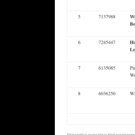
Wo
5
7137988
Be
H
6
7245447
Le
7
6135085
Pi
Wo
8
6036250
Wi
Dit bericht is geplaatst in Niet gecatego