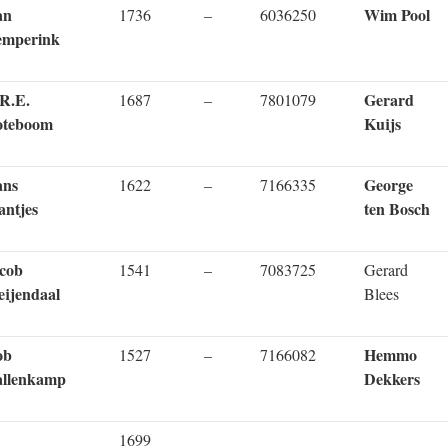
an
Wim Pool
1736
–
6036250
emperink
R.E.
Gerard
1687
–
7801079
oteboom
Kuijs
ans
George
1622
–
7166335
ntjes
ten Bosch
cob
1541
–
7083725
Gerard
eijendaal
Blees
ob
Hemmo
1527
–
7166082
llenkamp
Dekkers
1699