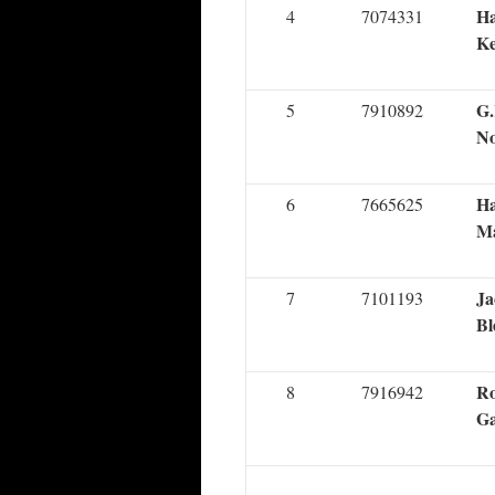
H
4
7074331
K
G.
5
7910892
N
H
6
7665625
Ma
Ja
7
7101193
Bl
R
8
7916942
Ga