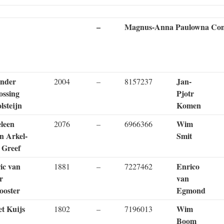
–
Magnus-Anna Paulowna Co
nder
Jan-
2004
–
8157237
ssing
Pjotr
lsteijn
Komen
leen
Wim
2076
–
6966366
n Arkel-
Smit
 Greef
ic van
Enrico
1881
–
7227462
r
van
ooster
Egmond
et Kuijs
Wim
1802
–
7196013
Boom